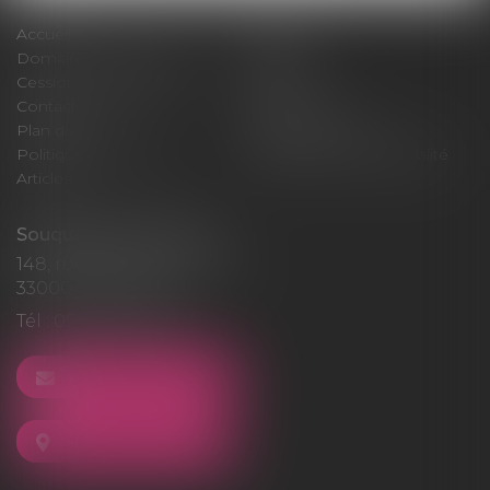
Accueil
Cabinet
Domaines d'intervention
Médiation
Cession / Acquisition
Actus
Contact
Honoraires
Plan du site
Mentions légales
Politique de cookies
Politique de confidentialité
Articles
Souquet-Roos Avocat
148, rue Sainte-Catherine
33000 BORDEAUX
Tél :
05 47 50 06 07
NOUS CONTACTER
NOUS LOCALISER