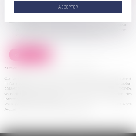
ACCEPTER
Utilisation des données
J'accepte que les informations saisies soient traitées
informatiquement par Souquet-Roos Avocats et l'hébergeur
du présent site dans le cadre de ma demande et de la relation
avec Souquet-Roos Avocats qui peut en découler.
ENVOYER
* Les champs suivis d'un astérisque sont obligatoires.
Conformément à la loi n°78-17 du 6 janvier 1978 modifiée relative à
l'informatique, aux fichiers et aux libertés, et au règlement européen
2016/679, dit Règlement Général sur la Protection des Données (RGPD),
vous disposez d'un droit d'accès, de rectification, de suppression des
informations qui vous concernent.
Vous pouvez exercer vos droits en vous adressant à : Souquet-Roos
Avocat 148, rue Sainte-Catherine 33000 Bordeaux