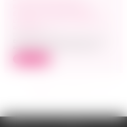
RELATIONS COMMERCIALES
ÉTABLIES : PRÉCISIONS SUR
L’APPRÉCIATION DU PRÉAVIS DE
RUPTURE
Droit commercial
En l’espèce, une société distribuant des
appareils d’électrostimulation avait...
Lire la suite
<<
<
1
2
3
4
5
6
7
...
>
>>