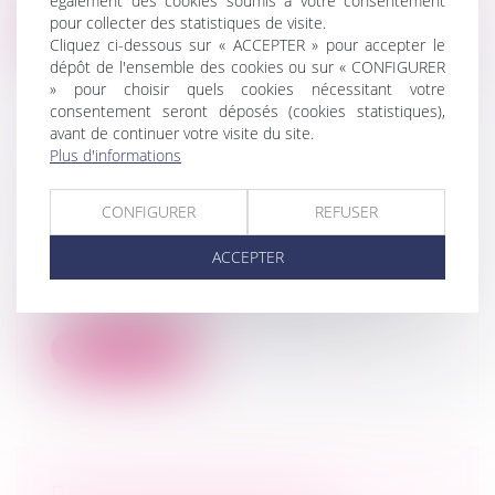
également des cookies soumis à votre consentement
pour collecter des statistiques de visite.
Lire la suite
Cliquez ci-dessous sur « ACCEPTER » pour accepter le
dépôt de l'ensemble des cookies ou sur « CONFIGURER
» pour choisir quels cookies nécessitant votre
consentement seront déposés (cookies statistiques),
avant de continuer votre visite du site.
Plus d'informations
CONTRAT CLAIR ET PRÉCIS : LE
JUGE NE PEUT EN MODIFIER LA
CONFIGURER
REFUSER
PORTÉE
Droit commercial
ACCEPTER
La Cour de cassation, dans un arrêt rendu
le 13 mai 2026, est venue rappeler...
Lire la suite
RUPTURE BRUTALE DES