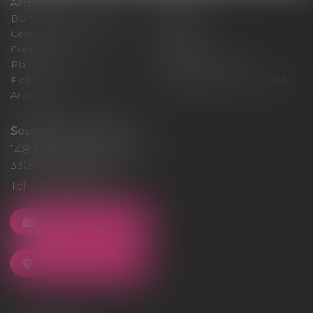
Accueil
Cabinet
Domaines d'intervention
Médiation
Cession / Acquisition
Actus
Contact
Honoraires
Plan du site
Mentions légales
Politique de cookies
Politique de confidentialité
Articles
Souquet-Roos Avocat
148, rue Sainte-Catherine
33000 BORDEAUX
Tél :
05 47 50 06 07
NOUS CONTACTER
NOUS LOCALISER