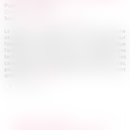
Publié le :
24/07/2026
Droit commercial
Source :
www.lemag-juridique.com
Le vendeur professionnel n'est pas tenu d'une
obligation d'information et de conseil sur
l'adaptation d'un matériel à son usage lorsque
l'acheteur dispose lui-même des compétences
techniques nécessaires pour apprécier les
caractéristiques de l'équipement. Dans ce cas,
peu importe que leurs domaines d'activité soient
différents...
Lire la suite
VENTE DE MATÉRIEL