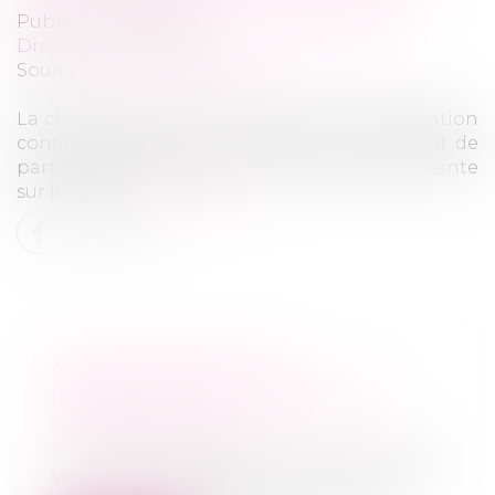
Publié le :
23/03/2023
Droit des sociétés
/
Fusions et acquisitions
Source :
efl.businesscomm.fr
La chambre commerciale de la Cour de cassation
confirme sa position : la cession de l'usufruit de
parts sociales n'est pas soumise au droit de vente
sur les parts...
Lire la suite
ACQUISITION/RACHAT
D'ENTREPRISE : POURQUOI ET
COMMENT FAIRE ?
Droit des sociétés
/
Fusions et acquisitions
Vous avez décidé de devenir votre propre