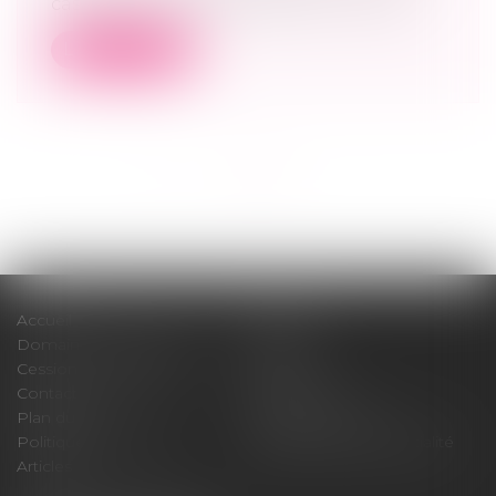
cassation confirme sa position : la cess...
Lire la suite
<<
<
1
2
>
>>
Accueil
Cabinet
Domaines d'intervention
Médiation
Cession / Acquisition
Actus
Contact
Honoraires
Plan du site
Mentions légales
Politique de cookies
Politique de confidentialité
Articles