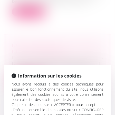
patron et vous hésitez entre créer v...
Lire la suite
DUE DILIGENCES, PLUS LONGUES
ET PLUS COMPLEXES
Droit des sociétés
/
Fusions et acquisitions
Dans un contexte d’incertitudes qui rend
les performances futures des entrepr...
Information sur les cookies
Lire la suite
Nous avons recours à des cookies techniques pour
assurer le bon fonctionnement du site, nous utilisons
également des cookies soumis à votre consentement
pour collecter des statistiques de visite.
Cliquez ci-dessous sur « ACCEPTER » pour accepter le
dépôt de l'ensemble des cookies ou sur « CONFIGURER
PUV : LA CHAMBRE COMMERCIALE
» pour choisir quels cookies nécessitant votre