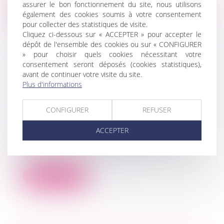
assurer le bon fonctionnement du site, nous utilisons
Lire la suite
également des cookies soumis à votre consentement
pour collecter des statistiques de visite.
Cliquez ci-dessous sur « ACCEPTER » pour accepter le
dépôt de l'ensemble des cookies ou sur « CONFIGURER
» pour choisir quels cookies nécessitant votre
consentement seront déposés (cookies statistiques),
RESPONSABILITÉ POUR
avant de continuer votre visite du site.
Plus d'informations
INSUFFISANCE D’ACTIF : CRITÈRE
D’UNE ACTION ABUSIVE
CONFIGURER
REFUSER
Droit des sociétés
/
Droit des sociétés
commerciales et professionnelles
ACCEPTER
L’action en responsabilité pour
insuffisance d’actif engagée à l’encontre
d’u...
Lire la suite