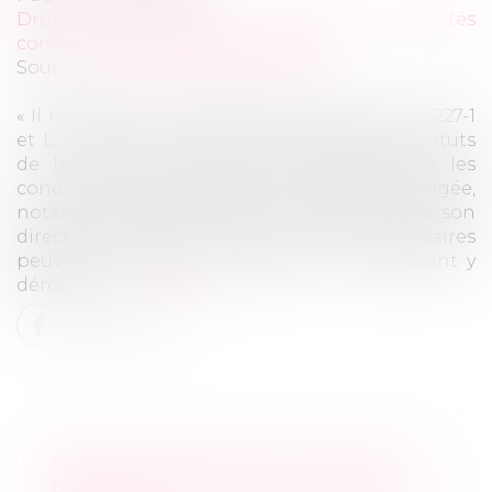
Droit des sociétés
/
Droit des sociétés
commerciales et professionnelles
Source :
www.lemag-juridique.com
« Il résulte de la combinaison des articles L. 227-1
et L. 227-5 du code de commerce que les statuts
de la société par actions simplifiée fixent les
conditions dans lesquelles la société est dirigée,
notamment les modalités de révocation de son
directeur général. Si les actes extra-statutaires
peuvent compléter ces statuts, ils ne peuvent y
déroger »...
Lire la suite
RÉPARTITION INÉGALITAIRE DES
RÉSULTATS DANS UNE SOCIÉTÉ DE