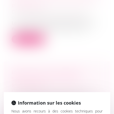
PERSONNES
Droit des sociétés
/
Droit des sociétés
commerciales et professionnelles
Le Conseil d’Etat vient de s’intéresser de
nouveau à cette problématique, cel...
Lire la suite
RÉVOCATION DU DIRIGEANT :
STATUTS OU ACTE EXTRA-
STATUTAIRE ?
Droit des sociétés
/
Droit des sociétés
commerciales et professionnelles
Information sur les cookies
« Il résulte de la combinaison des articles
L. 227-1 et L. 227-5 du code de c...
Nous avons recours à des cookies techniques pour