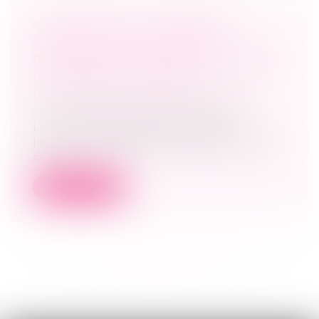
GÉRANTS NON SALARIÉS DE
SUCCURSALES : COMMENT
PRENDRE EN COMPTE L'AVANTAGE
EN NATURE LOGEMENT ?
Droit des sociétés
/
Droit des sociétés
commerciales et professionnelles
La mise à disposition gratuite d'un
logement à des gérants mandataires non
sa...
Lire la suite
<<
<
...
17
18
19
20
21
22
23
...
>
>>