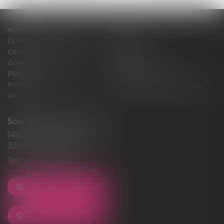
Accueil
Cabinet
Domaines d'intervention
Médiation
Cession / Acquisition
Actus
Contact
Honoraires
Plan du site
Mentions légales
Politique de cookies
Politique de confidentialité
Articles
Souquet-Roos Avocat
148, rue Sainte-Catherine
33000 BORDEAUX
Tél :
05 47 50 06 07
NOUS CONTACTER
NOUS LOCALISER