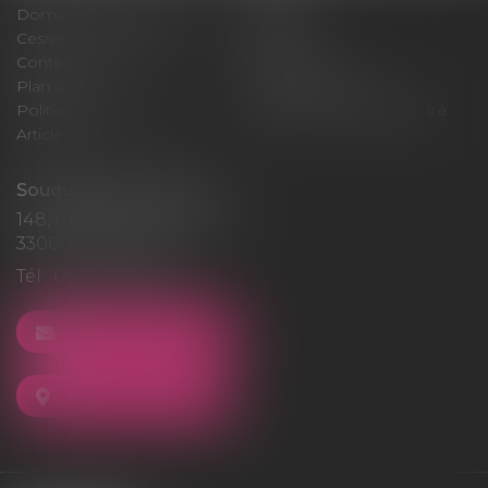
Domaines d'intervention
Médiation
Cession / Acquisition
Actus
Contact
Honoraires
Plan du site
Mentions légales
Politique de cookies
Politique de confidentialité
Articles
Souquet-Roos Avocat
148, rue Sainte-Catherine
33000 BORDEAUX
Tél :
05 47 50 06 07
NOUS CONTACTER
NOUS LOCALISER