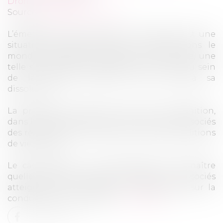
Droit des sociétés
Source :
www.juritravail.com
L’émergence d’un conflit entre associés est une
situation malheureusement courante dans le
monde des affaires. Lorsque mal anticipée, une
telle situation peut engendrer une crise au sein
de la société pouvant mener jusqu’à sa
dissolution.
La prévention reste de mise, par la définition,
dans le cadre des statuts ou d’un pacte d’associés
des relations entre ces derniers et des conditions
de vie sociale.
Le cas échéant, il est nécessaire de connaître
quelles solutions adopter lorsque les associés
atteignent une situation de mésentente sur la
conduite de la vie sociale...
Lire la suite