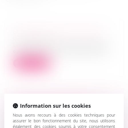
LES CONFLITS ENTRE ASSOCIÉS
Droit des sociétés
L’émergence d’un conflit entre associés
est une situation malheureusement cou...
Lire la suite
CRÉATION D'ENTREPRISES : LA
Information sur les cookies
NOUVELLE-AQUITAINE EST
DEVENUE LA 1E RÉGION
Nous avons recours à des cookies techniques pour
assurer le bon fonctionnement du site, nous utilisons
FRANÇAISE
également des cookies soumis à votre consentement