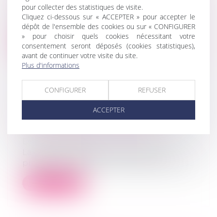
Droit des sociétés
pour collecter des statistiques de visite.
La Région devient la plus dynamique de
Cliquez ci-dessous sur « ACCEPTER » pour accepter le
France (hors Ile-de-France) avec 49 81...
dépôt de l'ensemble des cookies ou sur « CONFIGURER
» pour choisir quels cookies nécessitant votre
Lire la suite
consentement seront déposés (cookies statistiques),
avant de continuer votre visite du site.
Plus d'informations
CONFIGURER
REFUSER
RACHETER UNE ENTREPRISE :
ACCEPTER
L'INDISPENSABLE GARANTIE
ACTIF-PASSIF - LES ECHOS
Droit des sociétés
La garantie de passif est destinée à
protéger le repreneur si des événements...
Lire la suite