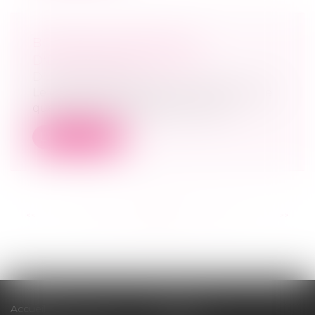
BOOM DES CRÉATIONS
D'ENTREPRISES EN 2017
Droit des sociétés
Le dernier bilan dressé par l'INSEE révèle
que 591 000 entreprises ont été cr...
Lire la suite
<<
<
...
19
20
21
22
23
24
25
...
>
>>
Accueil
Cabinet