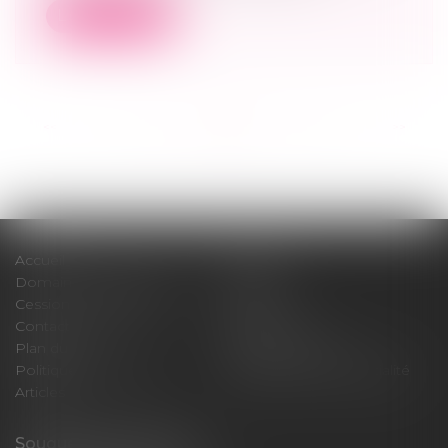
Lire la suite
<<
<
...
12
13
14
15
16
17
18
...
>
>>
Accueil
Cabinet
Domaines d'intervention
Médiation
Cession / Acquisition
Actus
Contact
Honoraires
Plan du site
Mentions légales
Politique de cookies
Politique de confidentialité
Articles
Souquet-Roos Avocat