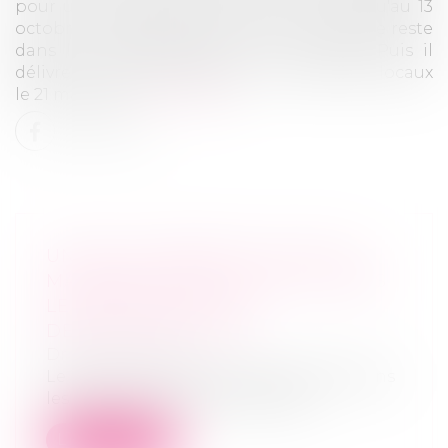
pour une durée de quatre mois, soit jusqu'au 13
octobre. A l’expiration de ce bail, le locataire reste
dans les lieux pendant un an et demi. Puis il
délivre un congé au bailleur et il libère les locaux
le 21 mai 2012...
Lire la suite
UN BAIL COMMERCIAL NAÎT DU
MAINTIEN DANS LES LIEUX APRÈS
LE TERME D’UN BAIL
DÉROGATOIRE - EFL
Droit commercial
Le bail issu du maintien du locataire dans
les lieux à l’issue du bail déroga...
Lire la suite