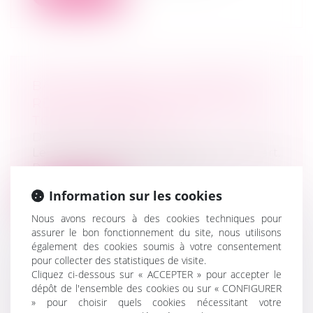
BAIL COMMERCIAL : DÉFINITION,
RENOUVELLEMENT, RÉSILIATION -
TOUTE LA FRANCHISE
Droit commercial
Le bail commercial jouit d'un statut à part.
Protecteur pour le locataire, il...
Information sur les cookies
Lire la suite
Nous avons recours à des cookies techniques pour
assurer le bon fonctionnement du site, nous utilisons
également des cookies soumis à votre consentement
pour collecter des statistiques de visite.
Cliquez ci-dessous sur « ACCEPTER » pour accepter le
BAIL COMMERCIAL : UTILE RAPPEL
dépôt de l'ensemble des cookies ou sur « CONFIGURER
» pour choisir quels cookies nécessitant votre
DE LA COUR DE CASSATION - LA