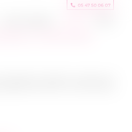
05 47 50 06 07
Cession / Acquisition
Actus
Contact
E BAIL ET LOYER DU BAIL
il signifie aux bailleurs la cession avec
ispositions de l’article L. 145-51 du Code de