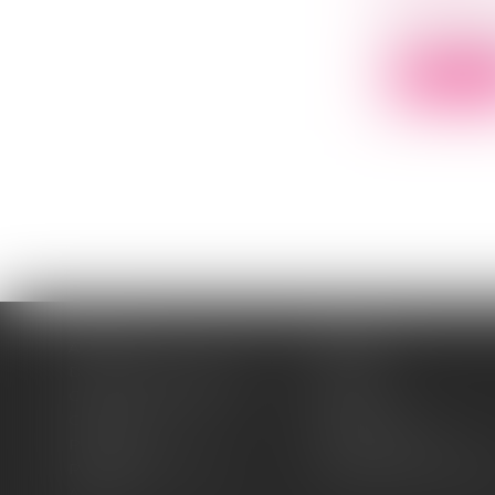
Droit comm
A un intérê
Lire la su
Accueil
Cabinet
Domaines d'intervention
Médiation
Cession / Acquisition
Actus
Contact
Honoraires
Plan du site
Mentions légales
Politique de cookies
Politique de confidentia
Articles