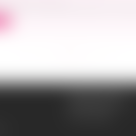
ercial
/
Baux commerciaux
t indirect au contrat le directeur général d'une SA ayant
ite
<<
<
...
4
5
6
7
8
9
10
>
>>
Souquet-Roos Avocat
148, rue Sainte-Catherine
33000 BORDEAUX
Tél :
05 47 50 06 07
lité