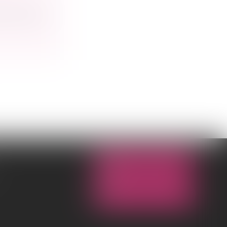
 privilég...
NOUS CONTACTER
NOUS LOCALISER