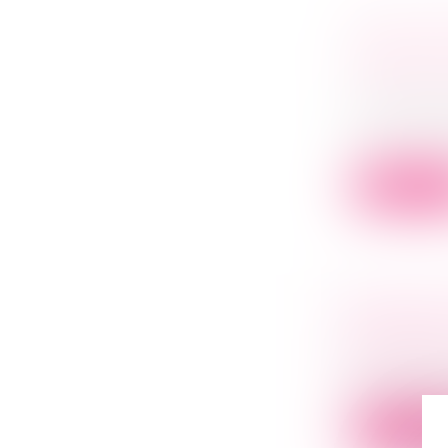
DROIT DE
FAUTE EN
PASSÉE 
Droit comm
En matière 
l...
Lire la su
DÉSPÉCIA
RENOUV
Droit comm
Une société 
Lire la su