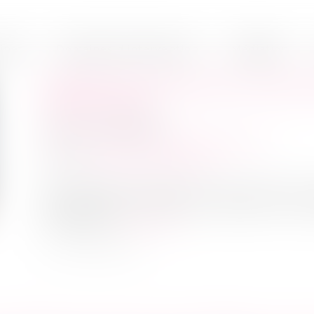
inet
Domaines d'intervention
Médiation
DÉSPÉCIALISATION EN COURS D
RENOUVELÉ
Publié le :
28/02/2023
Droit commercial
/
Baux commerciaux
Source :
www.actu-juridique.fr
Une société cessionnaire d’un droit au ba
déspécialisation du bail en application des d
commerce...
Lire la suite