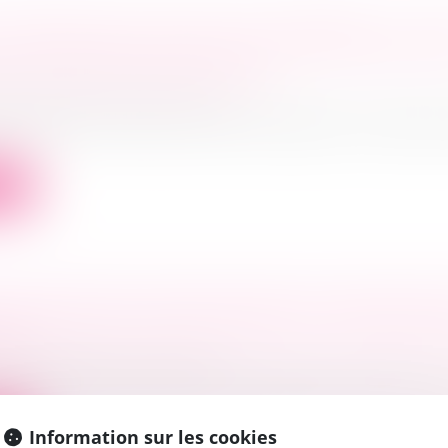
 REPENTIR DU BAILLEUR COMMERCIAL : PA
 CAS D’EXERCICE AVANT QU’UNE DÉCISION 
EN FORCE DE CHOSE JUGÉE
ercial
/
Baux commerciaux
de baux commerciaux, le droit de repentir constitue l
ite
LISATION EN COURS DE BAIL ET LOYER DU 
ELÉ
ercial
/
Baux commerciaux
cessionnaire d’un droit au bail signifie aux bailleurs la
ite
Information sur les cookies