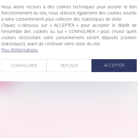
Nous avons recours à des cookies techniques pour assurer le bon
fonctionnement du site, nous utilisons également des cookies soumis
à votre consentement pour collecter des statistiques de visite.
Cliquez ci-dessous sur « ACCEPTER » pour accepter le dépôt de
l'ensemble des cookies ou sur « CONFIGURER » pour choisir quels
E PRÉFÉRENCE DU LOCATAIRE COMMERCIAL
cookies nécessitant votre consentement seront déposés (cookies
BLE VENDU DANS LE CADRE D’UNE LIQUIDAT
statistiques), avant de continuer votre visite du site.
Plus d'informations
RE
ercial
/
Baux commerciaux
quidation judiciaire, une société civile immobilière (SCI
ACCEPTER
CONFIGURER
REFUSER
ite
ION RÉGLEMENTÉE : INTÉRÊT INDIRECT DU
NT ET CONSÉQUENCES DOMMAGEABLES POU