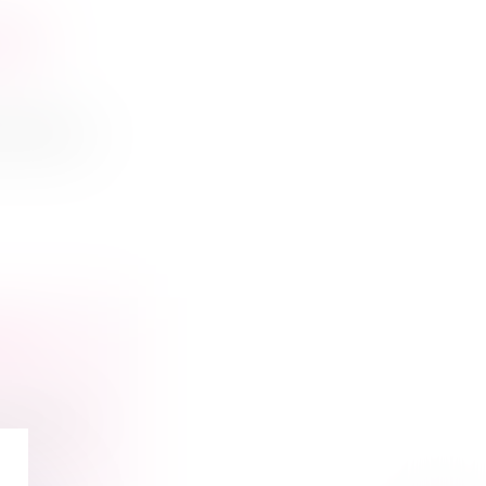
S DE
SOIT
e fait pour
BAIL
 cession...