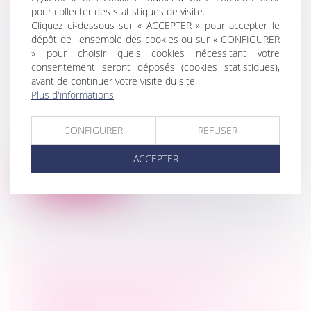
pour collecter des statistiques de visite.
Cliquez ci-dessous sur « ACCEPTER » pour accepter le
dépôt de l'ensemble des cookies ou sur « CONFIGURER
» pour choisir quels cookies nécessitant votre
RECONSTITUTION DES CAPITAUX
consentement seront déposés (cookies statistiques),
PROPRES : PUBLICATION DU
avant de continuer votre visite du site.
DÉCRET D’APPLICATION
Plus d'informations
Droit des sociétés
/
Droit des sociétés
commerciales et professionnelles
CONFIGURER
REFUSER
Pris en application des articles L. 223-42 et
L. 225-248 du Code de commerce...
ACCEPTER
Lire la suite
DATE D’APPRÉCIATION DE LA
DEMANDE DE PRESTATION
COMPENSATOIRE ET