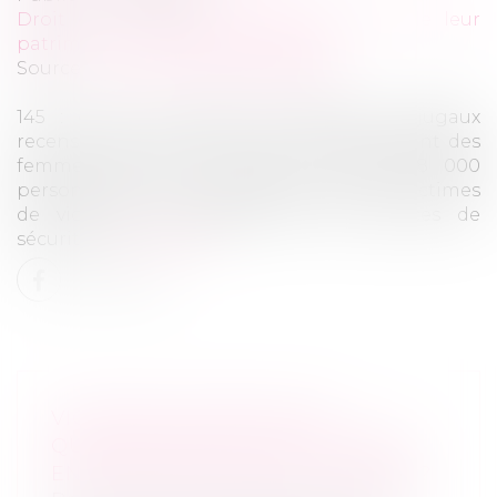
Droit de la famille, des personnes et de leur
patrimoine
/
Violences familiales
Source :
formation.lefebvre-dalloz.fr
145 : c’est le nombre d’homicides conjugaux
recensés en 2021. 122 de ces victimes étaient des
femmes (84 %). Au total, en 2021, 208 000
personnes ont été enregistrées comme victimes
de violences conjugales par les services de
sécurité...
Lire la suite
VIOLENCES CONJUGALES :
QUELLES PROTECTION ET PRISE
EN CHARGE POUR LES VICTIMES ?