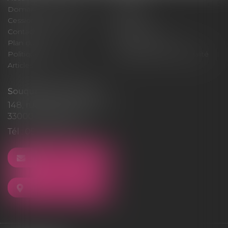
Domaines d'intervention
Médiation
Cession / Acquisition
Actus
Contact
Honoraires
Plan du site
Mentions légales
Politique de cookies
Politique de confidentialité
Articles
Souquet-Roos Avocat
148, rue Sainte-Catherine
33000 BORDEAUX
Tél :
05 47 50 06 07
NOUS CONTACTER
NOUS LOCALISER