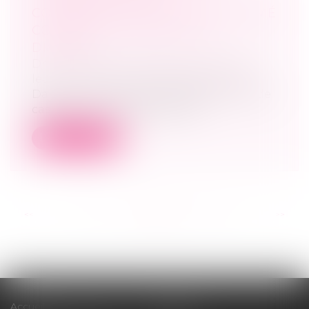
CONSÉQUENCE DE L’APPEL FORMÉ
CONTRE LE JUGEMENT DE
DIVORCE
Droit de la famille, des personnes et de
leur patrimoine
/
Divorce et séparation
Dans un arrêt du 12 juillet 2023, la Cour de
cassation, au visa des articles...
Lire la suite
<<
<
...
76
77
78
79
80
81
82
...
>
>>
Accueil
Cabinet