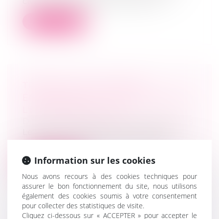
civil, « L'un des époux peut être ten...
Lire la suite
TRIBUNAL DES AFFAIRES
ÉCONOMIQUES : PRÉCISIONS SUR
L'EXPÉRIMENTATION
Droit des sociétés
/
Procédures collectives
Le décret n° 2024-674 du 3 juillet 2024
relatif à l'expérimentation du tribun...
Information sur les cookies
Lire la suite
Nous avons recours à des cookies techniques pour
assurer le bon fonctionnement du site, nous utilisons
également des cookies soumis à votre consentement
pour collecter des statistiques de visite.
Cliquez ci-dessous sur « ACCEPTER » pour accepter le