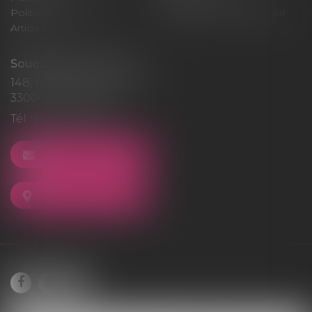
Politique de cookies
Politique de confidentialité
Articles
Souquet-Roos Avocat
148, rue Sainte-Catherine
33000 BORDEAUX
Tél :
05 47 50 06 07
NOUS CONTACTER
NOUS LOCALISER