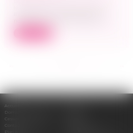
Droit de la famille, des personnes et de
leur patrimoine
/
Violences familiales
Il existerait une corrélation entre le
nombre de violences conjugales et les...
Lire la suite
<<
<
...
44
45
46
47
48
49
50
...
>
>>
Accueil
Cabinet
Domaines d'intervention
Médiation
Cession / Acquisition
Actus
Contact
Honoraires
Plan du site
Mentions légales