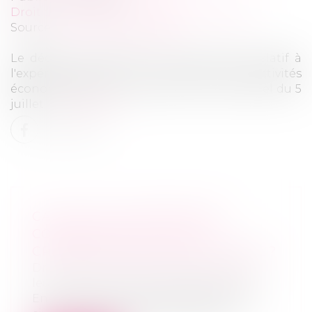
Droit des sociétés
/
Procédures collectives
Source :
www.actu-juridique.fr
Le décret n° 2024-674 du 3 juillet 2024 relatif à
l'expérimentation du tribunal des activités
économiques a été publié au Journal officiel du 5
juillet...
Lire la suite
CALCUL DE LA PRESTATION
COMPENSATOIRE : QUELS
CRITÈRES SONT PRIS EN COMPTE ?
Droit de la famille, des personnes et de
leur patrimoine
/
Divorce et séparation
En application de l’article 270 du Code