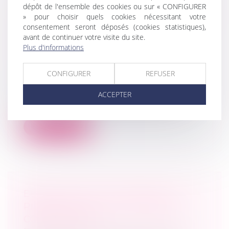
dépôt de l'ensemble des cookies ou sur « CONFIGURER
TRANSFORMATION D’UNE SARL EN
» pour choisir quels cookies nécessitant votre
SA : L’APPROBATION DU RAPPORT
consentement seront déposés (cookies statistiques),
SUR LA VALEUR DES BIENS ET LES
avant de continuer votre visite du site.
AVANTAGES PARTICULIERS DOIT
Plus d'informations
ÊTRE EXPRESSE
Droit des sociétés
/
Droit des sociétés
CONFIGURER
REFUSER
commerciales et professionnelles
ACCEPTER
Le changement de forme juridique d’une
société, quelle que soit sa forme, en...
Lire la suite
EURO 2024 ET JO DE PARIS : UN
RISQUE ACCRU DE VIOLENCES
CONJUGALES ?