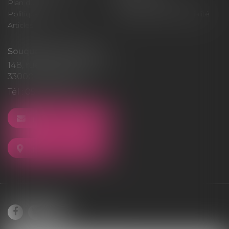
Plan du site
Mentions légales
Politique de cookies
Politique de confidentialité
Articles
Souquet-Roos Avocat
148, rue Sainte-Catherine
33000 BORDEAUX
Tél :
05 47 50 06 07
NOUS CONTACTER
NOUS LOCALISER