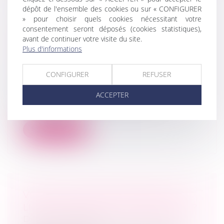
dépôt de l'ensemble des cookies ou sur « CONFIGURER
» pour choisir quels cookies nécessitant votre
CESSION D'ENTREPRISE :
consentement seront déposés (cookies statistiques),
avant de continuer votre visite du site.
PRÉSENTATION, MODALITÉS ET
Plus d'informations
PRÉCAUTIONS À PRENDRE
Droit des sociétés
/
Droit des sociétés
CONFIGURER
REFUSER
commerciales et professionnelles
La cession d’entreprise intervient
ACCEPTER
lorsqu’un propriétaire vend son
entreprise...
Lire la suite
VOUS SOUHAITEZ OBTENIR UNE
LICENCE DE DÉBIT DE BOISSONS ?
Droit commercial