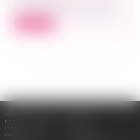
Zoom sur les démarches à suivre pour
vous procurer la licence qui vous convie...
Lire la suite
<<
<
...
196
197
198
199
200
201
202
...
>
>>
Accueil
Cabinet
Domaines d'intervention
Médiation
Cession / Acquisition
Actus
Contact
Honoraires