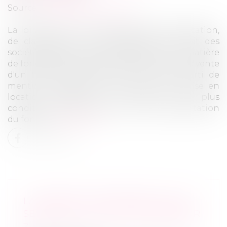
Source :
rfconseil.grouperf.com
La loi 2019-744 du 19 juillet 2019 de simplification,
de clarification et d'actualisation du droit des
sociétés apporte deux simplifications en matière
de fonds de commerce. D'une part, l'acte de vente
d'un fonds de commerce n'est plus assorti de
mentions obligatoires. D'autre part, la mise en
location gérance du fonds n'est plus
conditionnée à un délai minimum d'exploitation
du fonds...
Lire la suite
LA REPRISE D’ENTREPRISE : QUE
SE PASSE-T-IL POUR L’ACQUÉREUR
?