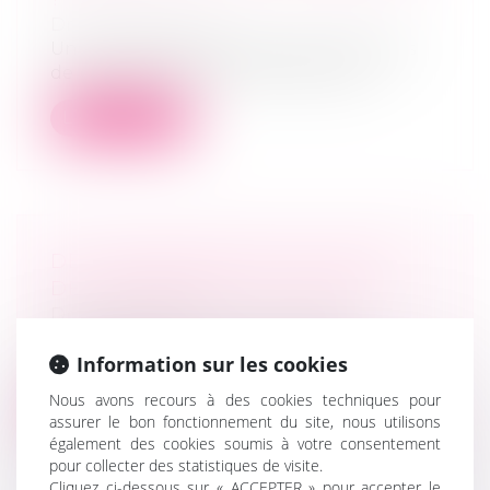
Droit des sociétés
Une reprise d’entreprise peut offrir plus
de chances de réussir son aventure...
Lire la suite
DES TRANSMISSIONS DE FONDS
DE COMMERCE PLUS AISÉES
Droit commercial
La loi 2019-744 du 19 juillet 2019 de
Information sur les cookies
simplification, de clarification et d'a...
Nous avons recours à des cookies techniques pour
Lire la suite
assurer le bon fonctionnement du site, nous utilisons
également des cookies soumis à votre consentement
pour collecter des statistiques de visite.
Cliquez ci-dessous sur « ACCEPTER » pour accepter le