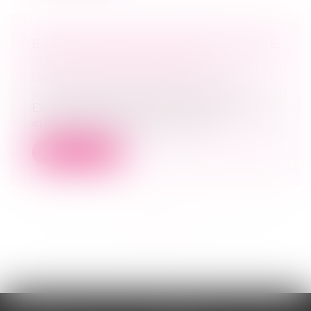
EXTRAIT KBIS ET ATTESTATION RNE
: QUELLES DIFFÉRENCES ?
Droit des sociétés
/
Droit des sociétés
commerciales et professionnelles
Depuis l’effectivité de la loi Pacte en 2023
et la création du RNE, les docum...
Lire la suite
<<
<
...
3
4
5
6
7
8
9
...
>
>>