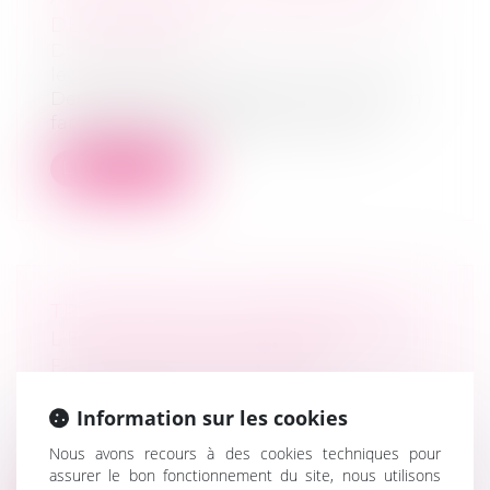
DES PARENTS
Droit de la famille, des personnes et de
leur patrimoine
Deux parents pratiquent l’instruction en
famille pour leurs enfants. Le 10 ma...
Lire la suite
TRANSMISSION D’ENTREPRISE :
L’ÉTAT ALLÈGE LES RÈGLES POUR
FACILITER LES REPRISES
Droit des sociétés
/
Transmission
Information sur les cookies
d’entreprise
Transmission. Près de 500 000 dirigeants
Nous avons recours à des cookies techniques pour
partiront à la retraite au cours des...
assurer le bon fonctionnement du site, nous utilisons