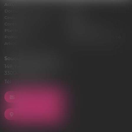
Accueil
Cabinet
Domaines d'intervention
Médiation
Cession / Acquisition
Actus
Contact
Honoraires
Plan du site
Mentions légales
Politique de cookies
Politique de confidentialité
Articles
Souquet-Roos Avocat
148, rue Sainte-Catherine
33000 BORDEAUX
Tél :
05 47 50 06 07
NOUS CONTACTER
NOUS LOCALISER