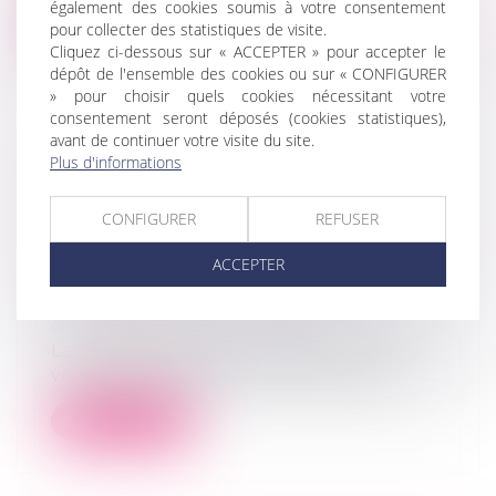
également des cookies soumis à votre consentement
Lire la suite
pour collecter des statistiques de visite.
Cliquez ci-dessous sur « ACCEPTER » pour accepter le
dépôt de l'ensemble des cookies ou sur « CONFIGURER
» pour choisir quels cookies nécessitant votre
consentement seront déposés (cookies statistiques),
avant de continuer votre visite du site.
Plus d'informations
CONCURRENCE DÉLOYALE ET
DÉONTOLOGIE DES EXPERTS-
CONFIGURER
REFUSER
COMPTABLES : LE MANQUEMENT
DÉONTOLOGIQUE NE SUFFIT PAS À
ACCEPTER
LUI SEUL
Droit commercial
/
Droit de la
concurrence
La Cour de cassation rappelle que la
violation d’une règle déontologique ne c...
Lire la suite