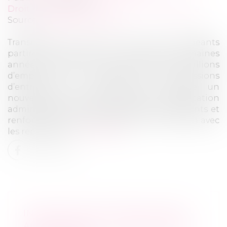
Droit des sociétés
/
Transmission d’entreprise
Source :
gazette-du-midi.fr
Transmission. Près de 500 000 dirigeants
partiront à la retraite au cours des dix prochaines
années, mettant en jeu quelque trois millions
d’emplois. Pour fluidifier les transmissions
d’entreprise, le gouvernement déploie un
nouveau plan d’action combinant simplification
administrative, accompagnement des cédants et
renforcement des outils de mise en relation avec
les repreneurs...
Lire la suite
INSTRUCTION EN FAMILLE SANS
AUTORISATION : CONDAMNATION