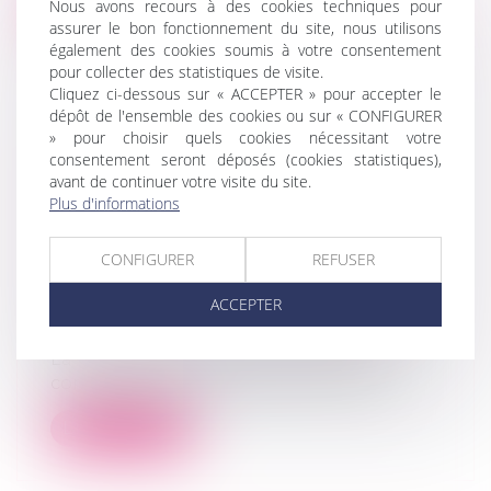
Lire la suite
Nous avons recours à des cookies techniques pour
assurer le bon fonctionnement du site, nous utilisons
également des cookies soumis à votre consentement
pour collecter des statistiques de visite.
Cliquez ci-dessous sur « ACCEPTER » pour accepter le
dépôt de l'ensemble des cookies ou sur « CONFIGURER
» pour choisir quels cookies nécessitant votre
LA RÉFORME PRÉVOYANT
consentement seront déposés (cookies statistiques),
D'ATTRIBUER À LA CAF LA
avant de continuer votre visite du site.
COMPÉTENCE EN MATIÈRE DE
Plus d'informations
MODIFICATION DES PENSIONS
ALIMENTAIRES EST FINALEMENT
CONFIGURER
REFUSER
JUGÉE INCONSTITUTIONNELLE
ACCEPTER
Droit de la famille, des personnes et de
leur patrimoine
/
Divorce et séparation
La réforme de la justice prévoyait de
confier aux Caisses d'allocation famili...
Lire la suite