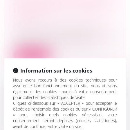
D'ACTIONNAIRES OU D'ASSOCIÉS,
ENTREPRENEURS - LES ECHOS
BUSINESS
Droit des sociétés
/
Droit des sociétés
commerciales et professionnelles
Document juridique confidentiel qui pose
les règles du jeu relatives aux rela...
Lire la suite
Information sur les cookies
Nous avons recours à des cookies techniques pour
assurer le bon fonctionnement du site, nous utilisons
également des cookies soumis à votre consentement
SAS : SEULS LES STATUTS
pour collecter des statistiques de visite.
RÉGISSENT SA DIRECTION -
Cliquez ci-dessous sur « ACCEPTER » pour accepter le
ÉDITIONS FRANCIS LEFEBVRE
dépôt de l'ensemble des cookies ou sur « CONFIGURER
Droit des sociétés
/
Droit des sociétés
» pour choisir quels cookies nécessitant votre
consentement seront déposés (cookies statistiques),
commerciales et professionnelles
avant de continuer votre visite du site.
Lorsque les statuts d'une société par