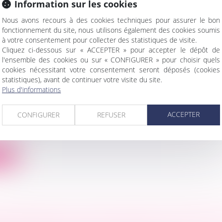
Information sur les cookies
ite
Nous avons recours à des cookies techniques pour assurer le bon
fonctionnement du site, nous utilisons également des cookies soumis
à votre consentement pour collecter des statistiques de visite.
Cliquez ci-dessous sur « ACCEPTER » pour accepter le dépôt de
l'ensemble des cookies ou sur « CONFIGURER » pour choisir quels
cookies nécessitant votre consentement seront déposés (cookies
UALISATION DES SEUILS DE DÉDUCTION DES
statistiques), avant de continuer votre visite du site.
Plus d'informations
IRES - LÉGIFISCAL
 famille, des personnes et de leur patrimoine
/
Divorce
ACCEPTER
CONFIGURER
REFUSER
ation fiscale vient de communiquer les seuils de dédu
ite
 DIRIGEANTS LA LUTTE CONTRE LA CORRUPT