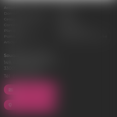
Accueil
Cabinet
Domaines d'intervention
Médiation
Cession / Acquisition
Actus
Contact
Honoraires
Plan du site
Mentions légales
Politique de cookies
Politique de confidentialité
Articles
Souquet-Roos Avocat
148, rue Sainte-Catherine
33000 BORDEAUX
Tél :
05 47 50 06 07
NOUS CONTACTER
NOUS LOCALISER