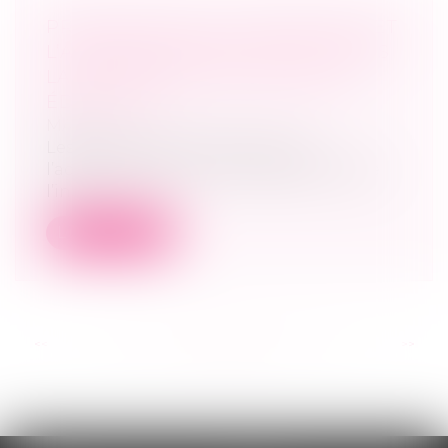
PRÉCISIONS SUR LA MÉDIATION ET
L’ADMINISTRATEUR AD HOC DANS
LA PROCÉDURE D’ASSISTANCE
ÉDUCATIVE
MARD
Les modalités d’intervention de
l’administrateur ad hoc désigné lorsque
l’int...
Lire la suite
<<
<
...
64
65
66
67
68
69
70
...
>
>>