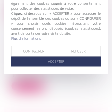
être respecté pour mettre fin à...
également des cookies soumis à votre consentement
pour collecter des statistiques de visite.
Cliquez ci-dessous sur « ACCEPTER » pour accepter le
Lire la suite
dépôt de l'ensemble des cookies ou sur « CONFIGURER
» pour choisir quels cookies nécessitant votre
consentement seront déposés (cookies statistiques),
avant de continuer votre visite du site.
Plus d'informations
DES RAISONS JUSTIFIANT LA
CONFIGURER
REFUSER
DÉSIGNATION D’UN MANDATAIRE
AD HOC
ACCEPTER
Droit des sociétés
/
Procédures collectives
La Cour de cassation considère que la
désignation d’un mandataire ad hoc, sur...
Lire la suite