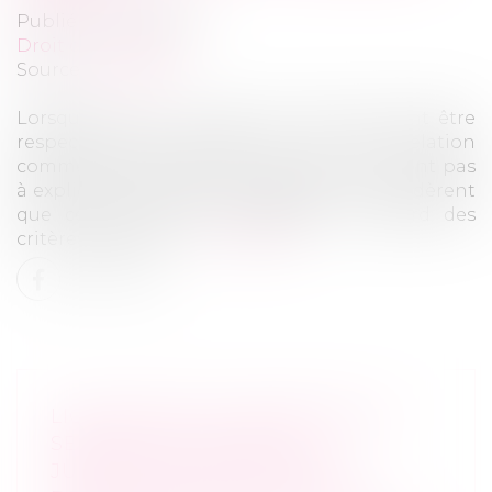
Publié le :
06/12/2023
Droit commercial
Source :
www.efl.fr
Lorsqu'ils fixent la durée du préavis devant être
respecté pour mettre fin à une relation
commerciale établie, les juges du fond n’ont pas
à expliquer la raison pour laquelle ils considèrent
que cette durée est suffisante au regard des
critères légaux et …
Lire la suite
LIQUIDATION DU RÉGIME DE LA
SÉPARATION DE BIENS : LA
JURIDICTION SAISIE DOIT