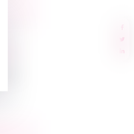
BILITÉ
rocédure
NCES