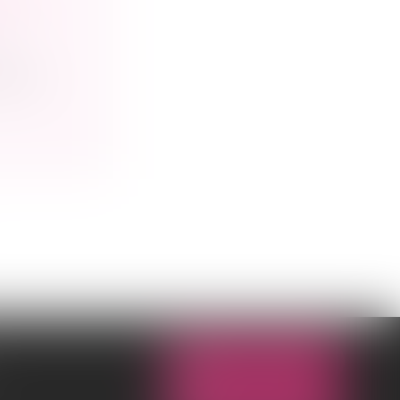
es
nce de
NOUS CONTACTER