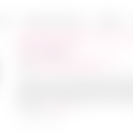
inet
Domaines d'intervention
Médiation
RETRAIT ET DIMINUTION DU C
DU CRÉANCIER
Publié le :
28/03/2024
Droit des sociétés
/
Procédures collectives
Source :
www.lemag-juridique.com
L’article L. 650-1 du Code de commerce disp
ouverte, les créanciers ne peuvent être tenus 
des concours consentis, sauf les cas de fraud
débiteur ou si les garanties prises en contre
à ceux-ci...
Lire la suite