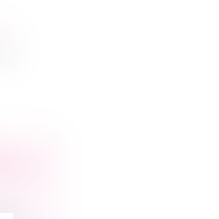
IE ?
rces :
DE
OMME DES
-17 DU
s nées