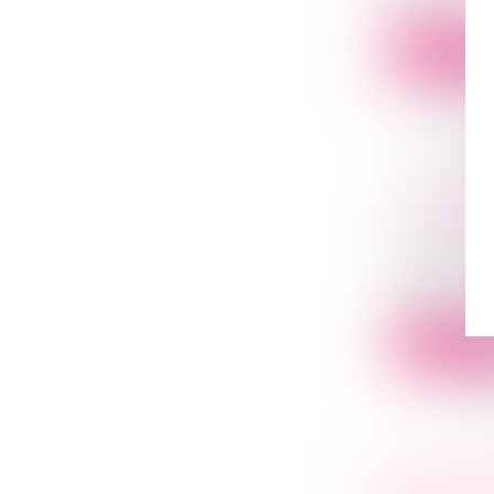
réguli...
Lire la su
RETRAIT
DU CRÉA
Droit des s
L’article L
colle...
Lire la su
L’ORDON