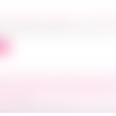
D'ENTREPRISE : QUE FAIRE DE LA TRÉSORER
ociétés
/
Transmission d’entreprise
ie de votre entreprise peut provenir de différentes sou
ite
ANCES NÉES APRÈS L’ADOPTION D’UN PLAN 
EMENT NE PEUVENT ÊTRE CONSIDÉRÉES C
 PRIVILÉGIÉES AU TITRE DE L’ARTICLE L.622
E COMMERCE
ociétés
/
Procédures collectives
.622-17 du Code de commerce dispose que « les créance