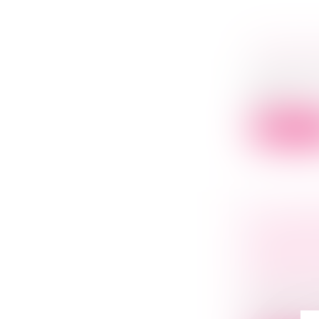
CESSION 
Droit des s
La trésorer
béné...
Lire la su
LES CRÉ
REDRESS
CRÉANCES
CODE D
Droit des s
L’article L