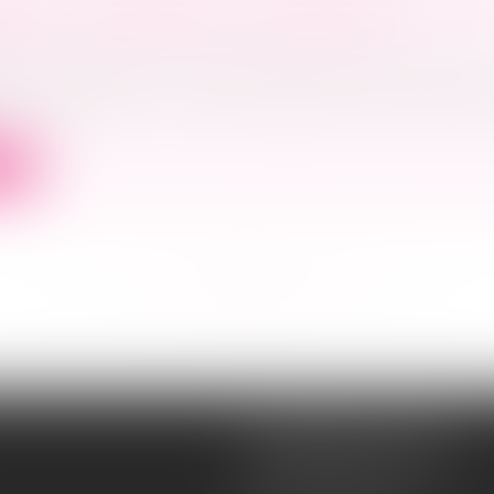
ES : UN DISPOSITIF SOUS-EMPLOYÉ
 famille, des personnes et de leur patrimoine
/
Violenc
téger les femmes » : telle est l’ambition de l’ordonna
ite
<<
<
...
54
55
56
57
58
59
60
...
>
>>
Souquet-Roos Avocat
148, rue Sainte-Catherine
33000 BORDEAUX