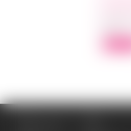
CONJUGAL
Droit de la
familiales
« Mieux pro
prote...
Lire la su
Accueil
Cabinet
Domaines d'intervention
Médiation
Cession / Acquisition
Actus