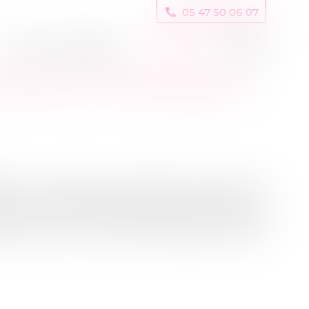
05 47 50 06 07
Cession / Acquisition
Actus
Contact
ONCOURS ET RESPONSABILITÉ
ose que lorsqu'une procédure collective est
pour responsables des préjudices subis du fait
e, d'immixtion caractérisée dans la gestion du
partie de ces concours sont disproportionnées