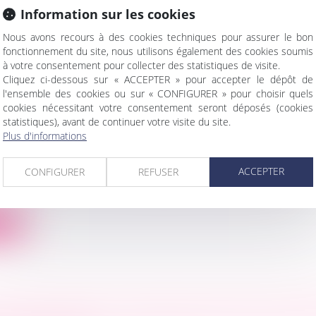
Information sur les cookies
ite
Nous avons recours à des cookies techniques pour assurer le bon
fonctionnement du site, nous utilisons également des cookies soumis
à votre consentement pour collecter des statistiques de visite.
Cliquez ci-dessous sur « ACCEPTER » pour accepter le dépôt de
l'ensemble des cookies ou sur « CONFIGURER » pour choisir quels
cookies nécessitant votre consentement seront déposés (cookies
NT AYANT ASSUMÉ SEUL LES CHARGES PEUT
statistiques), avant de continuer votre visite du site.
TRIBUTION RÉTROACTIVE SANS DÉTAILLER 
Plus d'informations
!
 famille, des personnes et de leur patrimoine
ACCEPTER
CONFIGURER
REFUSER
ssigne un homme en établissement de paternité à l’
ite
’ENTREPRISE ET INFORMATION DES SALARIÉ