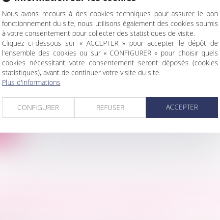
ite
Nous avons recours à des cookies techniques pour assurer le bon
fonctionnement du site, nous utilisons également des cookies soumis
à votre consentement pour collecter des statistiques de visite.
Cliquez ci-dessous sur « ACCEPTER » pour accepter le dépôt de
l'ensemble des cookies ou sur « CONFIGURER » pour choisir quels
cookies nécessitant votre consentement seront déposés (cookies
À LA TÊTE D'UN PETIT GROUPE : OBLIGATIO
statistiques), avant de continuer votre visite du site.
R UN COMMISSAIRE AUX COMPTES
Plus d'informations
ociétés
/
Droit des sociétés commerciales et professio
 française à la tête d'un petit groupe et elle-même c
ACCEPTER
CONFIGURER
REFUSER
ite
ENTREPRISE, QUELLES CAUSES PEUVENT EN
SPONSABILITÉ CIVILE OU PÉNALE ?
ociétés