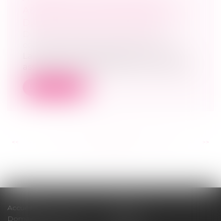
ABUSIVE DE L’ASSOCIÉ MEMBRE
D’UNE SOCIÉTÉ D’AVOCATS
Droit des sociétés
/
Droit des sociétés
commerciales et professionnelles
La décision prise abusivement par une
assemblée générale d’exclure un associé...
Lire la suite
<<
<
...
147
148
149
150
151
152
153
...
>
>>
Accueil
Cabinet
Domaines d'intervention
Médiation