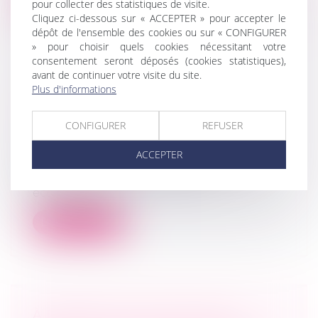
Lire la suite
pour collecter des statistiques de visite.
Cliquez ci-dessous sur « ACCEPTER » pour accepter le
dépôt de l'ensemble des cookies ou sur « CONFIGURER
» pour choisir quels cookies nécessitant votre
consentement seront déposés (cookies statistiques),
avant de continuer votre visite du site.
Plus d'informations
LES REPRISES À LA BARRE, UN
ACCÉLÉRATEUR DE CROISSANCE
CONFIGURER
REFUSER
EXTERNE
Droit des sociétés
/
Procédures collectives
ACCEPTER
Bientôt en augmentation au vu de la
dégradation de la conjoncture
économique,...
Lire la suite
À PROPOS DE L’EXCLUSION