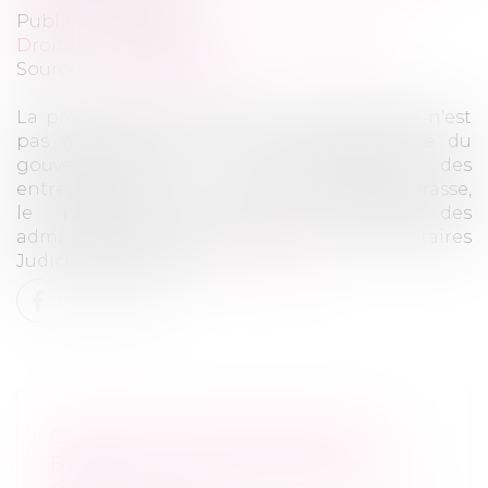
Publié le :
26/02/2021
Droit des sociétés
/
Procédures collectives
Source :
www.lefigaro.fr
La protection des salariés en cas de faillite n'est
pas menacée par le projet d'ordonnance du
gouvernement sur la restructuration des
entreprises, a estimé mercredi Christophe Brasse,
le président du Conseil national des
administrateurs judiciaires et des mandataires
Judiciaires (CNAJMJ)...
Lire la suite
CONTRAT DE SÉPARATION DE
BIENS ET ACHAT IMMOBILIER : CE