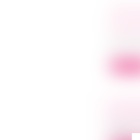
GÉRANT D
CONCURR
DÉTOURN
RELATIO
Droit des s
Pour la Cou
(...
Lire la su
PROLONG
DES LOY
Droit comm
Jusqu'au 1e
l’évoluti...