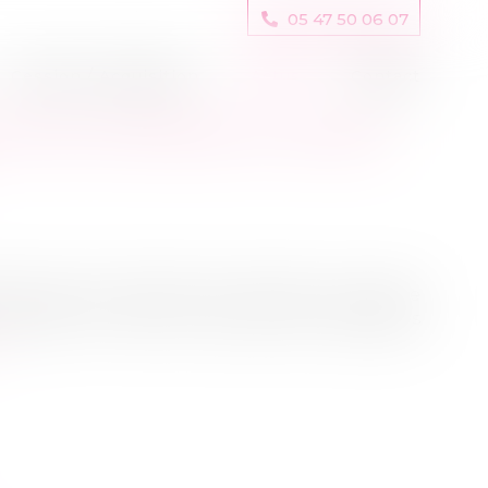
05 47 50 06 07
Cession / Acquisition
Actus
Contact
 POUR CONTENIR LA HAUSSE
ième année consécutive, l’évolution annuelle
limitée à 3,5 % au profit des locataires