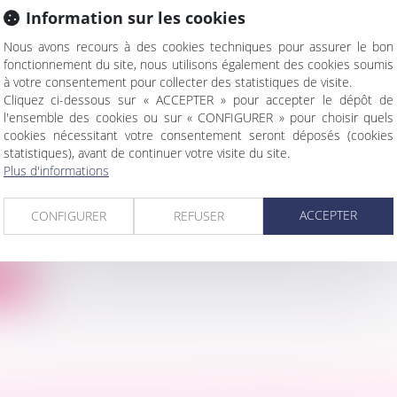
Information sur les cookies
ite
Nous avons recours à des cookies techniques pour assurer le bon
fonctionnement du site, nous utilisons également des cookies soumis
à votre consentement pour collecter des statistiques de visite.
Cliquez ci-dessous sur « ACCEPTER » pour accepter le dépôt de
l'ensemble des cookies ou sur « CONFIGURER » pour choisir quels
cookies nécessitant votre consentement seront déposés (cookies
 BILAN MINISTÉRIEL SUR LES ORDONNANCE
statistiques), avant de continuer votre visite du site.
ION CONTRE LES VIOLENCES CONJUGALES
Plus d'informations
 famille, des personnes et de leur patrimoine
/
Violenc
ACCEPTER
CONFIGURER
REFUSER
ndes d’ordonnance de protection en 2021 face à 208 0
ite
E LOCAUX À USAGE PROFESSIONNELS : EXCL