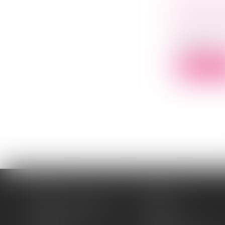
DU DROI
Droit comm
Lorsqu’un 
artisana...
Lire la su
Accueil
Cabinet
Domaines d'intervention
Médiation
Cession / Acquisition
Actus
Contact
Honoraires