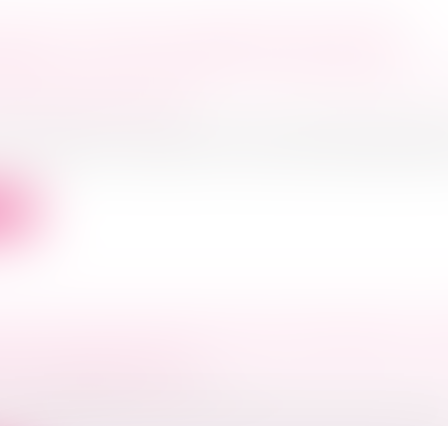
E SARL ANCIEN SALARIÉ D’UNE SOCIÉTÉ
ENTE : CUMUL DE RÉPARATION ENTRE
EMENT DE CLIENTÈLE ET RUPTURE BRUTAL
NS COMMERCIALES
ociétés
/
Droit des sociétés commerciales et professio
r de cassation, le gérant d’une Société à Responsabil
ite
ATION DES MESURES POUR CONTENIR LA H
ERS COMMERCIAUX
ercial
/
Baux commerciaux
r trimestre 2024, et pour la deuxième année consécuti