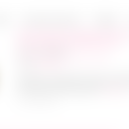
inet
Domaines d'intervention
Médiation
PROLONGATION DES MESURES
DES LOYERS COMMERCIAUX
Publié le :
01/08/2023
Droit commercial
/
Baux commerciaux
Source :
www.efl.fr
Jusqu'au 1er trimestre 2024, et pour la deux
de l’indice des loyers commerciaux est 
petites et moyennes entreprises...
Lire la suite