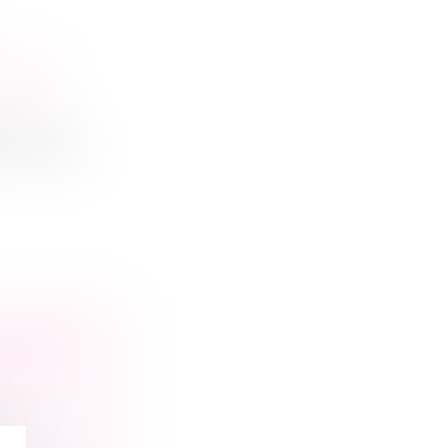
E DES
nnelles
ité Limitée
AUSSE
ve,