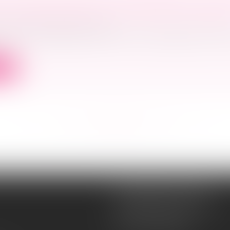
T DE PRÉFÉRENCE DU LOCATAIRE COMMERC
ercial
/
Baux commerciaux
bailleur envisage de vendre un local à usage commerc
ite
<<
<
...
79
80
81
82
83
84
85
...
>
>>
Souquet-Roos Avocat
148, rue Sainte-Catherine
33000 BORDEAUX