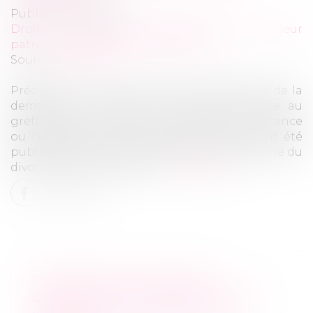
Publié le :
19/01/2021
Droit de la famille, des personnes et de leur
patrimoine
/
Divorce et séparation
Source :
www.efl.fr
Précisions sur l’énonciation du fondement de la
demande en divorce, les délais de remise au
greffe de la copie de l’acte introductif d’instance
ou l’assignation à date, plusieurs textes ont été
publiés avant l’entrée en vigueur de la réforme du
divorce le 1er janvier 2021...
Lire la suite
PROCÉDURE DE DIVORCE :
DERNIERS AJUSTEMENTS AVANT