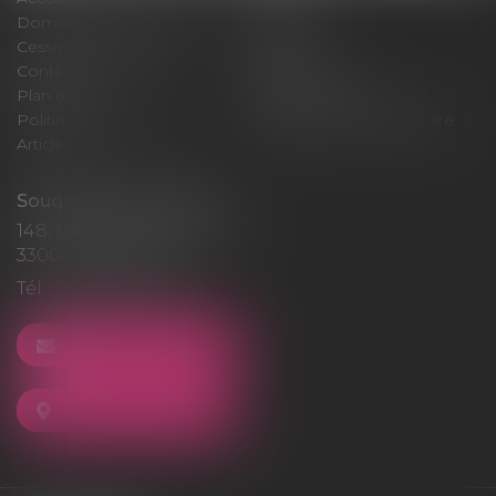
Domaines d'intervention
Médiation
Cession / Acquisition
Actus
Contact
Honoraires
Plan du site
Mentions légales
Politique de cookies
Politique de confidentialité
Articles
Souquet-Roos Avocat
148, rue Sainte-Catherine
33000 BORDEAUX
Tél :
05 47 50 06 07
NOUS CONTACTER
NOUS LOCALISER