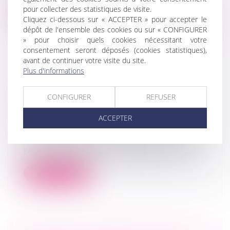
pour collecter des statistiques de visite.
Lire la suite
Cliquez ci-dessous sur « ACCEPTER » pour accepter le
dépôt de l'ensemble des cookies ou sur « CONFIGURER
» pour choisir quels cookies nécessitant votre
consentement seront déposés (cookies statistiques),
avant de continuer votre visite du site.
Plus d'informations
LES RÉCENTES MESURES COVID
POUR LES ENTREPRISES EN
CONFIGURER
REFUSER
DIFFICULTÉ : QUELQUES
RÉFLEXIONS
ACCEPTER
Droit des sociétés
/
Procédures collectives
Le gouvernement a réagi rapidement à
l’occasion de la première vague de covid...
Lire la suite