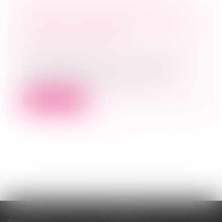
PENSIONS ALIMENTAIRES : QUE
CHANGE LE NOUVEAU SYSTÈME
POUR LES IMPAYÉS ?
Droit de la famille, des personnes et de
leur patrimoine
Les caisses d’allocations familiales et la
Mutualité sociale agricole pourron...
Lire la suite
<<
<
...
153
154
155
156
157
158
159
...
>
>>
Accueil
Cabinet