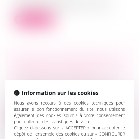
entreprise en parallèle de son activité...
Lire la suite
PRESTATION COMPENSATOIRE ET
CIRCONSTANCES ANTÉRIEURES AU
PRONONCÉ DU DIVORCE
Droit de la famille, des personnes et de
leur patrimoine
/
Divorce et séparation
Information sur les cookies
Il résulte de l’article 270 du Code civil que
Nous avons recours à des cookies techniques pour
l’un des époux peut être tenu d...
assurer le bon fonctionnement du site, nous utilisons
également des cookies soumis à votre consentement
Lire la suite
pour collecter des statistiques de visite.
Cliquez ci-dessous sur « ACCEPTER » pour accepter le
dépôt de l'ensemble des cookies ou sur « CONFIGURER