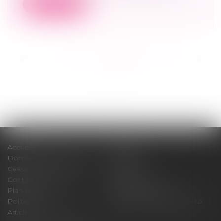
Lire la suite
<<
<
...
139
140
141
142
143
144
145
...
>
>>
Accueil
Cabinet
Domaines d'intervention
Médiation
Cession / Acquisition
Actus
Contact
Honoraires
Plan du site
Mentions légales
Politique de cookies
Politique de confidentialité
Articles