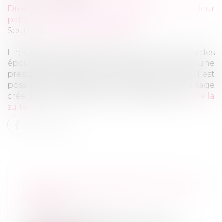
Droit de la famille, des personnes et de leur
patrimoine
/
Divorce et séparation
Source :
www.actu-juridique.fr
Il résulte de l’article 270 du Code civil que l’un des
époux peut être tenu de verser à l’autre une
prestation destinée à compenser, autant qu’il est
possible, la disparité que la rupture du mariage
crée dans les conditions de vie respectives...
Lire la
suite
CRÉER SON ENTREPRISE EN ÉTANT
SALARIÉ
Droit des sociétés
Un salarié peut décider de créer une