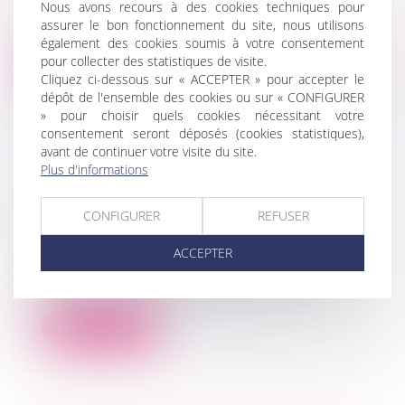
Nous avons recours à des cookies techniques pour
En application de l’article 311-14 du Code
assurer le bon fonctionnement du site, nous utilisons
civil, la filiation d’un enfant es...
également des cookies soumis à votre consentement
pour collecter des statistiques de visite.
Lire la suite
Cliquez ci-dessous sur « ACCEPTER » pour accepter le
dépôt de l'ensemble des cookies ou sur « CONFIGURER
» pour choisir quels cookies nécessitant votre
consentement seront déposés (cookies statistiques),
avant de continuer votre visite du site.
Plus d'informations
COMMENT GÉRER LES VACANCES
EN CAS DE SÉPARATION?
CONFIGURER
REFUSER
Droit de la famille, des personnes et de
leur patrimoine
/
Divorce et séparation
ACCEPTER
Avec l’arrivée de l’été, les parents séparés
commencent à organiser les vacan...
Lire la suite