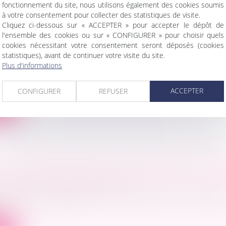
fonctionnement du site, nous utilisons également des cookies soumis
à votre consentement pour collecter des statistiques de visite.
Cliquez ci-dessous sur « ACCEPTER » pour accepter le dépôt de
l'ensemble des cookies ou sur « CONFIGURER » pour choisir quels
ES CONJUGALES : EXTENSION DU BÉNÉFICE 
cookies nécessitant votre consentement seront déposés (cookies
NANCE DE PROTECTION AUX ENFANTS DU 
statistiques), avant de continuer votre visite du site.
 famille, des personnes et de leur patrimoine
Plus d'informations
/
Violenc
uge aux affaires familiales estime qu'il existe des raison
ACCEPTER
CONFIGURER
REFUSER
ite
DE LA DÉCLARATION DE CRÉANCE PAR LE D
ociétés
/
Procédures collectives
 portée par le débiteur à la connaissance du mandata