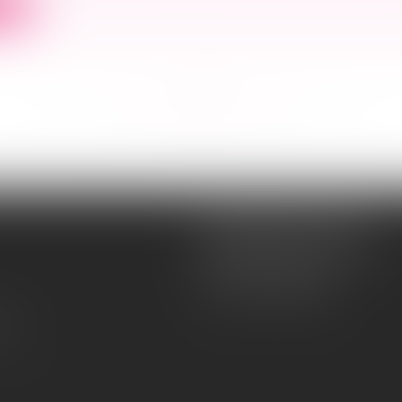
ite
<<
<
...
47
48
49
50
51
52
53
...
>
>>
Souquet-Roos Avocat
148, rue Sainte-Catherine
33000 BORDEAUX
Tél :
05 47 50 06 07
lité