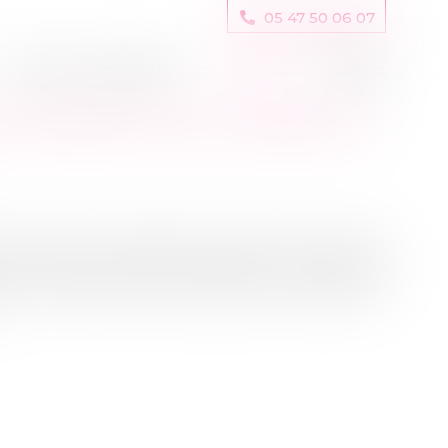
05 47 50 06 07
Cession / Acquisition
Actus
Contact
E CRÉANCE PAR LE DÉBITEUR
ssance du mandataire judiciaire, si elle fait
son titulaire, dans la limite du contenu de
e, ne vaut pas reconnaissance par le débiteur