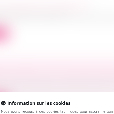
 TRANSMETTRE SON ENTREPRISE ?
ociétés
/
Transmission d’entreprise
gez de céder votre entreprise ? Le choix de votre mo
ite
OCATION IRRÉGULIÈRE D'UN ASSOCIÉ DE SA
E ENTRAÎNE-T-ELLE L'ANNULATION DES DÉC
ociétés
/
Droit des sociétés commerciales et professio
cassation précise les deux conditions pouvant entraîn
ite
Information sur les cookies
Nous avons recours à des cookies techniques pour assurer le bon