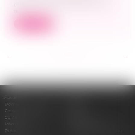
prévention, source de confiance au sein
du...
Lire la suite
<<
<
...
161
162
163
164
165
166
167
...
>
>>
Accueil
Cabinet
Domaines d'intervention
Médiation
Cession / Acquisition
Actus
Contact
Honoraires
Plan du site
Mentions légales
Politique de cookies
Politique de confidentialité