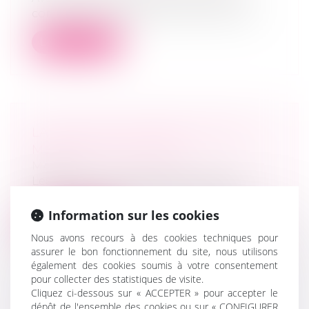
conservent la même boîte à outils, mai...
Lire la suite
LA PLACE DE L’ENFANT DANS LA
MÉDIATION FAMILIALE
MARD
Les bienfaits de la médiation dans le
cadre d’un conflit familial sont aujour...
Information sur les cookies
Lire la suite
Nous avons recours à des cookies techniques pour
assurer le bon fonctionnement du site, nous utilisons
également des cookies soumis à votre consentement
pour collecter des statistiques de visite.
Cliquez ci-dessous sur « ACCEPTER » pour accepter le
dépôt de l'ensemble des cookies ou sur « CONFIGURER