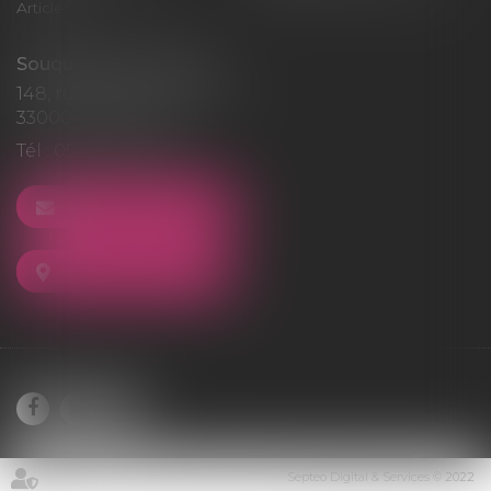
Articles
Souquet-Roos Avocat
148, rue Sainte-Catherine
33000 BORDEAUX
Tél :
05 47 50 06 07
NOUS CONTACTER
NOUS LOCALISER
Septeo Digital & Services © 2022