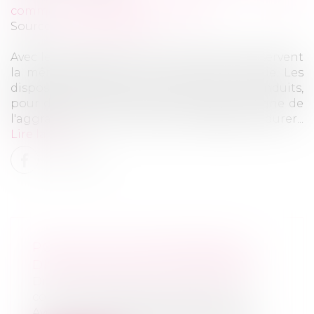
commerciales et professionnelles
Source :
www.daf-mag.fr
Avec le reconfinement, les entreprises conservent
la même boîte à outils, mais mieux garnie. Les
dispositifs utilisés avec succès sont reconduits,
pour des montants souvent supérieurs, signe de
l'aggravation de la crise qui est appelée à durer...
Lire la suite
POINT SUR LES AIDES MISES À
DISPOSITION DES ENTREPRISES
Droit des sociétés
/
Droit des sociétés
commerciales et professionnelles
Avec le reconfinement, les entreprises