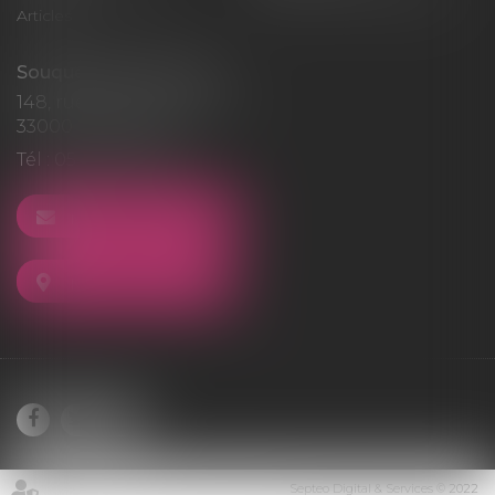
Articles
Souquet-Roos Avocat
148, rue Sainte-Catherine
33000 BORDEAUX
Tél :
05 47 50 06 07
NOUS CONTACTER
NOUS LOCALISER
Septeo Digital & Services © 2022