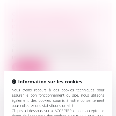
COMMENT MODIFIER LES STATUTS
DE VOTRE ENTREPRISE ? | LE
PORTAIL DES MINISTÈRES
ÉCONOMIQUES ET FINANCIERS
Droit des sociétés
/
Droit des sociétés
commerciales et professionnelles
Les événements de vie de votre société
peuvent vous amener à modifier son org...
Lire la suite
Information sur les cookies
Nous avons recours à des cookies techniques pour
assurer le bon fonctionnement du site, nous utilisons
également des cookies soumis à votre consentement
DEFRÉNOIS - LEXTENSO ÉDITIONS
pour collecter des statistiques de visite.
- BAUX COMMERCIAUX : MAINTIEN
Cliquez ci-dessous sur « ACCEPTER » pour accepter le
DE LA LIBERTÉ CONTRACTUELLE
dépôt de l'ensemble des cookies ou sur « CONFIGURER