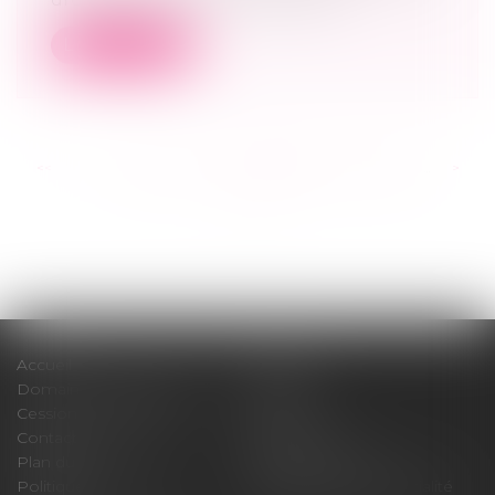
Lire la suite
<<
<
...
254
255
256
257
258
259
260
...
>
>>
Accueil
Cabinet
Domaines d'intervention
Médiation
Cession / Acquisition
Actus
Contact
Honoraires
Plan du site
Mentions légales
Politique de cookies
Politique de confidentialité