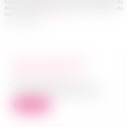
n'est pas possible en revanche de passer du
divorce pour faute au divorce pour altération du
lien conjugal.
Lire la suite
ESPACES DE RENCONTRE
PARENTS-ENFANTS POUR
FAMILLES EN DIFFICULTÉ
(NPU) Droit de la famille
A l’occasion de crises ou de ruptures
familiales graves, les espaces de renco...
Lire la suite