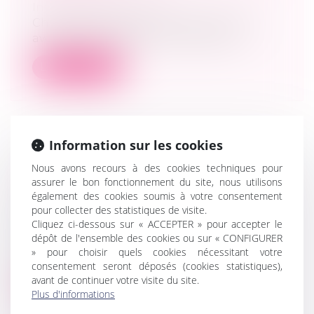
Informations générales
Christiane Taubira renonce à taxer les
avocats au titre de la contribution à...
Lire la suite
Information sur les cookies
RÉFORME DU DROIT DE LA
Nous avons recours à des cookies techniques pour
FAMILLE : SIMPLIFICATION ET
assurer le bon fonctionnement du site, nous utilisons
MODERNISATION
également des cookies soumis à votre consentement
pour collecter des statistiques de visite.
Droit de la famille, des personnes et de
Cliquez ci-dessous sur « ACCEPTER » pour accepter le
leur patrimoine
dépôt de l'ensemble des cookies ou sur « CONFIGURER
Nouveaux pouvoirs du juge aux affaires
» pour choisir quels cookies nécessitant votre
familiales, modification de l'administ...
consentement seront déposés (cookies statistiques),
avant de continuer votre visite du site.
Lire la suite
Plus d'informations