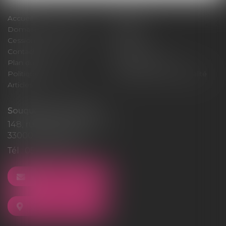
Accueil
Cabinet
Domaines d'intervention
Médiation
Cession / Acquisition
Actus
Contact
Honoraires
Plan du site
Mentions légales
Politique de cookies
Politique de confidentialité
Articles
Souquet-Roos Avocat
148, rue Sainte-Catherine
33000 BORDEAUX
Tél :
05 47 50 06 07
NOUS CONTACTER
NOUS LOCALISER