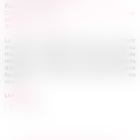
Publié le :
13/07/2021
Droit de la famille, des personnes et de leur
patrimoine
(NPU) Droit de la famille
La pension alimentaire versée à un enfant
majeur qui n'est pas dans un état de besoin au
moment du versement, c'est-à-dire démuni de
ressources lui assurant des moyens suffisants
d'existence, ne permet pas au parent de déduire
fiscalement le montant de la pension de ses
revenus.
Lire l'article