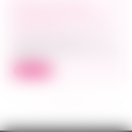
HOMOLOGATION D’UNE
CONVENTION DE DIVORCE :
ATTENTION AU REVIREMENT DE
L’UN DES ÉPOUX
Droit de la famille, des personnes et de
leur patrimoine
/
Divorce et séparation
Le juge ne peut prononcer
l’homologation d’une convention portant
règlement d...
Lire la suite
<<
<
...
131
132
133
134
135
136
137
...
>
>>