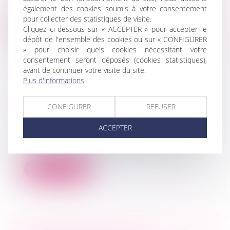
La pension alimentaire versée à un enfant
également des cookies soumis à votre consentement
majeur qui n'est pas dans un état d...
pour collecter des statistiques de visite.
Cliquez ci-dessous sur « ACCEPTER » pour accepter le
Lire la suite
dépôt de l'ensemble des cookies ou sur « CONFIGURER
» pour choisir quels cookies nécessitant votre
consentement seront déposés (cookies statistiques),
avant de continuer votre visite du site.
Plus d'informations
COMMENT RECONNAITRE UNE
CONFIGURER
REFUSER
ENTREPRISE QUI FRAUDE ?
Droit des sociétés
ACCEPTER
La règlementation en matière de lutte
anti-corruption et anti-blanchiment se...
Lire la suite