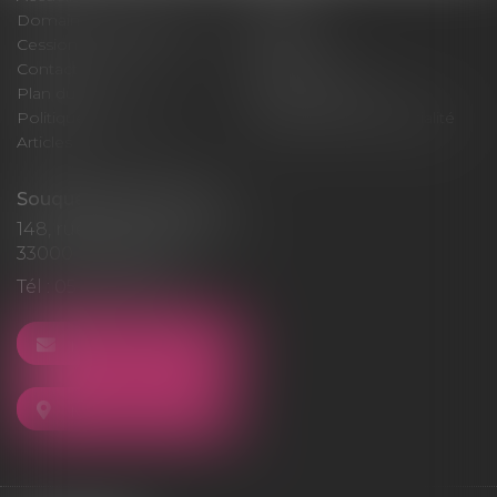
Domaines d'intervention
Médiation
Cession / Acquisition
Actus
Contact
Honoraires
Plan du site
Mentions légales
Politique de cookies
Politique de confidentialité
Articles
Souquet-Roos Avocat
148, rue Sainte-Catherine
33000 BORDEAUX
Tél :
05 47 50 06 07
NOUS CONTACTER
NOUS LOCALISER