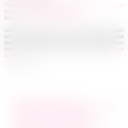
Droit de la famille, des personnes et de leur
patrimoine
/
Divorce et séparation
Source :
www.service-public.fr
Isabelle vient d’avoir une violente dispute avec
son amie Nelly avec laquelle elle est pacsée
depuis 2008. Nelly lui annonce qu’elle quitte leur
domicile pour s’établir à une autre adresse...
Lire
la suite
PORTER PLAINTE POUR
VIOLENCES SEXUELLES EN FRANCE
: L’ÉPREUVE DES FEMMES
MIGRANTES, TRANSGENRES ET