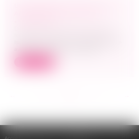
UN PARTENAIRE DE PACS PEUT-IL
ABANDONNER LE DOMICILE
« CONJUGAL » ?
Droit de la famille, des personnes et de
leur patrimoine
/
Divorce et séparation
Isabelle vient d’avoir une violente dispute
avec son amie Nelly avec laquelle...
Lire la suite
<<
<
...
39
40
41
42
43
44
45
...
>
>>
Accueil
Cabinet