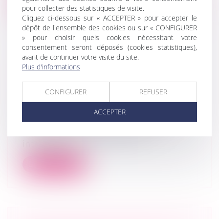
Lire la suite
pour collecter des statistiques de visite.
Cliquez ci-dessous sur « ACCEPTER » pour accepter le
dépôt de l'ensemble des cookies ou sur « CONFIGURER
» pour choisir quels cookies nécessitant votre
consentement seront déposés (cookies statistiques),
avant de continuer votre visite du site.
CESSION DE PARTS SOCIALES ET
Plus d'informations
CARACTÉRISATION DE LA
RÉTICENCE DOLOSIVE
CONFIGURER
REFUSER
Droit des sociétés
/
Droit des sociétés
ACCEPTER
commerciales et professionnelles
Le dol est un vice de consentement
consistant en la dissimulation
intentionne...
Lire la suite