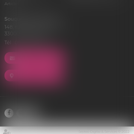
Articles
Souquet-Roos Avocat
148, rue Sainte-Catherine
33000 BORDEAUX
Tél :
05 47 50 06 07
NOUS CONTACTER
NOUS LOCALISER
Septeo Digital & Services © 2022