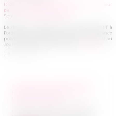
Droit de la famille, des personnes et de leur
patrimoine
/
Violences familiales
Source :
www.actu-juridique.fr
Le décret n° 2025-47 du 15 janvier 2025 relatif à
l’ordonnance de protection et à l’ordonnance
provisoire de protection immédiate est paru au
Journal officiel du 16 janvier 2025...
Lire la suite
ORDONNANCE PROVISOIRE DE
PROTECTION IMMÉDIATE : LE
DÉCRET EST PARU
Droit de la famille, des personnes et de
leur patrimoine
/
Violences familiales