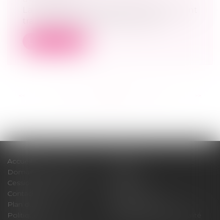
La moitié des entreprises familiales seront
transmises dans les dix prochaine...
Lire la suite
<<
<
...
29
30
31
32
33
34
35
...
>
>>
Accueil
Cabinet
Domaines d'intervention
Médiation
Cession / Acquisition
Actus
Contact
Honoraires
Plan du site
Mentions légales
Politique de cookies
Politique de confidentialité