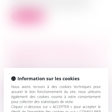
Le décret n° 2025-47 du 15 janvier 2025
relatif à l’ordonnance de protection...
Lire la suite
LE CONSEIL NATIONAL DE LA
MÉDIATION FAIT SON BILAN DE MI-
PARCOURS
MARD
Après 18 mois de travaux, le Conseil
Information sur les cookies
national de la médiation (CNM), créé par...
Nous avons recours à des cookies techniques pour
Lire la suite
assurer le bon fonctionnement du site, nous utilisons
également des cookies soumis à votre consentement
pour collecter des statistiques de visite.
Cliquez ci-dessous sur « ACCEPTER » pour accepter le
dépôt de l'ensemble des cookies ou sur « CONFIGURER