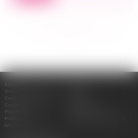
<<
<
...
188
189
190
191
192
193
194
...
>
>>
Accueil
Cabinet
Domaines d'intervention
Médiation
Cession / Acquisition
Actus
Contact
Honoraires
Plan du site
Mentions légales
Politique de cookies
Politique de confidentialité
Articles