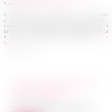
Source :
www.juridiconline.com
Le tribunal qui prononce une mesure
d'interdiction de gérer doit motiver sa décision,
tant sur le principe que sur le quantum de la
sanction, au regard de la gravité des fautes et de
la situation personnelle de l'intéressé...
Lire la
suite
L’ACQUÉREUR DE PARTS SOCIALES
NE PEUT SE PRÉVALOIR DU
DÉFAUT D’AGRÉMENT
Droit des sociétés
Seuls les associés dont le consentement