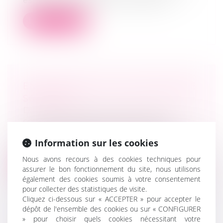
est requis pour la cession des parts...
Lire la suite
ENGAGEMENT DE CAUTION ENTRE
SOCIÉTÉS
Droit des sociétés
/
Droit des sociétés
commerciales et professionnelles
Une SARL (dirigée par le fils) se porte
Information sur les cookies
caution d’un emprunt bancaire souscri...
Nous avons recours à des cookies techniques pour
Lire la suite
assurer le bon fonctionnement du site, nous utilisons
également des cookies soumis à votre consentement
pour collecter des statistiques de visite.
Cliquez ci-dessous sur « ACCEPTER » pour accepter le
dépôt de l'ensemble des cookies ou sur « CONFIGURER
» pour choisir quels cookies nécessitant votre