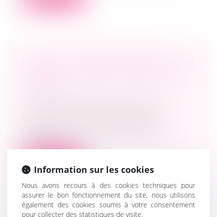
QUAND LE REMBOURSEMENT D’UN
COMPTE COURANT D’ASSOCIÉ EST
FAUTIF
Droit des sociétés
/
Droit des sociétés
commerciales et professionnelles
Un dirigeant de société peut être
condamné à combler le passif social
lorsqu’...
Lire la suite
Information sur les cookies
Nous avons recours à des cookies techniques pour
assurer le bon fonctionnement du site, nous utilisons
également des cookies soumis à votre consentement
pour collecter des statistiques de visite.