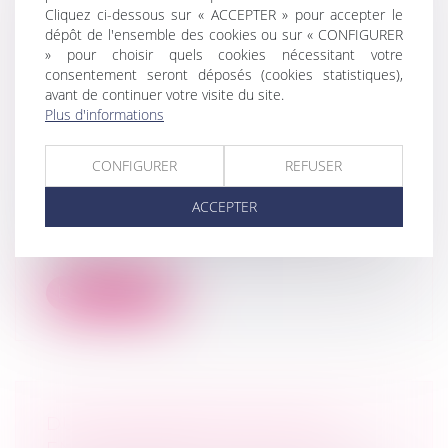
LE DÉCRET DU 23 NOVEMBRE 2021
Cliquez ci-dessous sur « ACCEPTER » pour accepter le
dépôt de l'ensemble des cookies ou sur « CONFIGURER
TENDANT À RENFORCER
» pour choisir quels cookies nécessitant votre
L'EFFECTIVITÉ DES DROITS DES
consentement seront déposés (cookies statistiques),
PERSONNES VICTIMES
avant de continuer votre visite du site.
D'INFRACTIONS COMMISES AU
Plus d'informations
SEIN DU COUPLE OU DE LA
FAMILLE
CONFIGURER
REFUSER
(NPU) Droit de la famille
ACCEPTER
Le décret précise les modalités
d'application de diverses dispositions du
cod...
Lire la suite
DU CHANGEMENT POUR LES