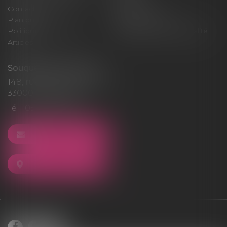
Contact
Honoraires
Plan du site
Mentions légales
Politique de cookies
Politique de confidentialité
Articles
Souquet-Roos Avocat
148, rue Sainte-Catherine
33000 BORDEAUX
Tél :
05 47 50 06 07
NOUS CONTACTER
NOUS LOCALISER