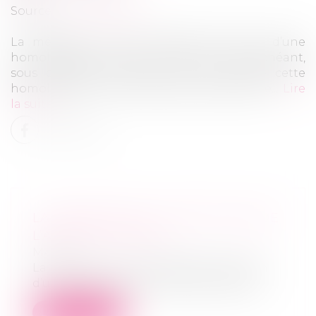
Source :
www.affiches.fr
La médiation a-t-elle réellement besoin d’une
homologation de ses accords et le cas échéant,
sous quelle forme pour ne pas rendre cette
homologation plus dissuasive qu’attractive...
Lire
la suite
LA MÉDIATION ET L’EXÉCUTION DE
L’ACCORD TROUVÉ
MARD
La médiation a-t-elle réellement besoin
d’une homologation de ses accords et...
Lire la suite