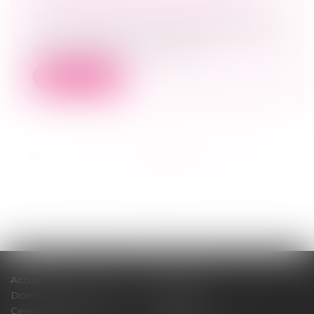
ENTREPRISES EN DIFFICULTÉS
Droit des sociétés
/
Procédures collectives
Dans le cadre de la crise sanitaire, le droit
des entreprises en difficulté a...
Lire la suite
<<
<
...
120
121
122
123
124
125
126
...
>
>>
Accueil
Cabinet
Domaines d'intervention
Médiation
Cession / Acquisition
Actus