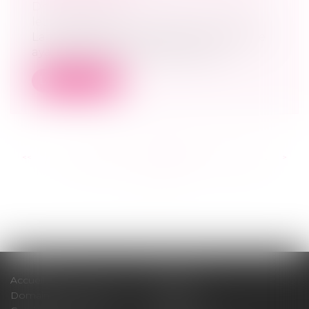
Droit de la famille, des personnes et de
leur patrimoine
La transcription du jugement de divorce
ayant attribué le droit au bail à l'u...
Lire la suite
<<
<
...
287
288
289
290
291
292
293
...
>
>>
Accueil
Cabinet
Domaines d'intervention
Médiation