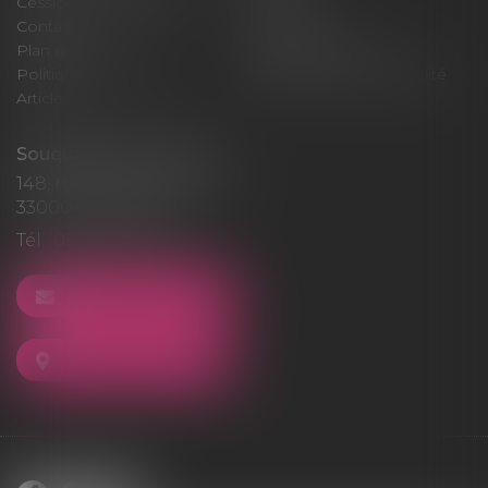
Cession / Acquisition
Actus
Contact
Honoraires
Plan du site
Mentions légales
Politique de cookies
Politique de confidentialité
Articles
Souquet-Roos Avocat
148, rue Sainte-Catherine
33000 BORDEAUX
Tél :
05 47 50 06 07
NOUS CONTACTER
NOUS LOCALISER