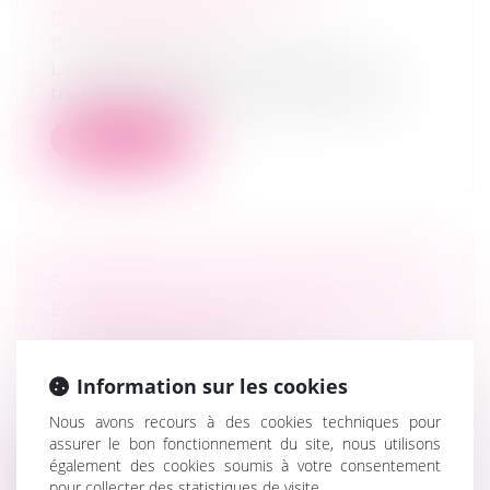
D’ENTREPRISES
Droit des sociétés
Le premier comité de pilotage sur la
transmission d’entreprise s’est tenu ce...
Lire la suite
STAGIAIRES : PAS PLUS DE TROIS
EN MÊME TEMPS DANS LES
PETITES SOCIÉTÉS
Droit des sociétés
Information sur les cookies
Dès lors qu'elle est dotée de la
personnalité morale, une entreprise dont
Nous avons recours à des cookies techniques pour
l'e...
assurer le bon fonctionnement du site, nous utilisons
également des cookies soumis à votre consentement
Lire la suite
pour collecter des statistiques de visite.