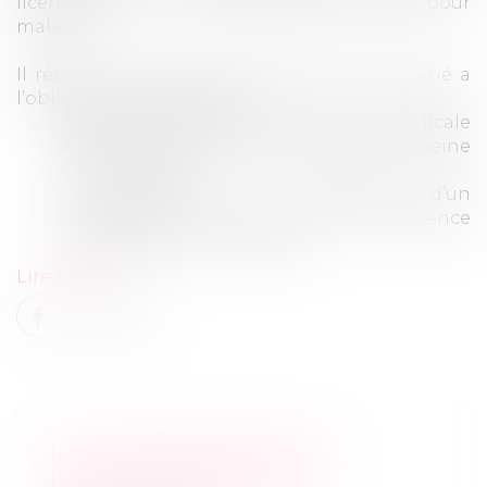
licenciement d’un salarié protégé absent pour
maladie.
Il résulte de cette jurisprudence que le salarié a
l’obligation, notamment :
de se soumettre à la seconde visite médicale
auprès de la médecine du travail, sous peine
de faute grave ;
et d’informer son employeur d’un
changement de son lieu de résidence
pendant son arrêt maladie
Lire la suite
LE PLAN DE BERCY POUR
FACILITER LES REPRISES