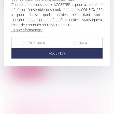
Cliquez ci-dessous sur « ACCEPTER » pour accepter le
dépôt de l'ensemble des cookies ou sur « CONFIGURER
» pour choisir quels cookies nécessitant votre
consentement seront déposés (cookies statistiques),
avant de continuer votre visite du site.
Plus d'informations
FUSIONS-ACQUISITIONS, UN
TREMPLIN VERS LA CROISSANCE
CONFIGURER
REFUSER
Droit des sociétés
La croissance externe est souvent un
ACCEPTER
moyen bien plus rapide pour développer
u...
Lire la suite
JUGEMENT DE DIVORCE ET BAIL
D'HABITATION