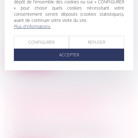
dépôt de l'ensemble des cookies ou sur « CONFIGURER
» pour choisir quels cookies nécessitant votre
PRÉSENTATION DE COMPTES
consentement seront déposés (cookies statistiques),
INFIDÈLES
avant de continuer votre visite du site.
Droit des sociétés
/
Droit des sociétés
Plus d'informations
commerciales et professionnelles
Le gérant d'une SARL est condamné en
CONFIGURER
REFUSER
correctionnelle pour avoir commis le dél...
ACCEPTER
Lire la suite
EN SITUATION DE CONFLIT
INTERNE, LA MÉDIATION PEUT
SAUVER L’EXPLOITATION
MARD
Avec le développement des sociétés
agricoles se multiplient également les