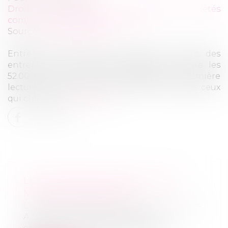
Droit des sociétés
/
Droit des sociétés
commerciales et professionnelles
Source :
www.lesechos.fr
Entre juin 2017 et juin 2018, le nombre des
entreprises en difficultés dépassait encore les
52.000. Le projet de loi adopté en première
lecture mardi soir veut limiter le nombre de ceux
qui chutent...
Lire la suite
LES DIRIGEANTS DÉFAILLANTS
MOINS STYGMATISÉS
Droit des sociétés
/
Procédures collectives
A travers le fichier bancaire des
entreprises (le FIBEN), la Banque de