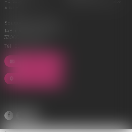
Politique de cookies
Politique de confidentialité
Articles
Souquet-Roos Avocat
148, rue Sainte-Catherine
33000 BORDEAUX
Tél :
05 47 50 06 07
NOUS CONTACTER
NOUS LOCALISER