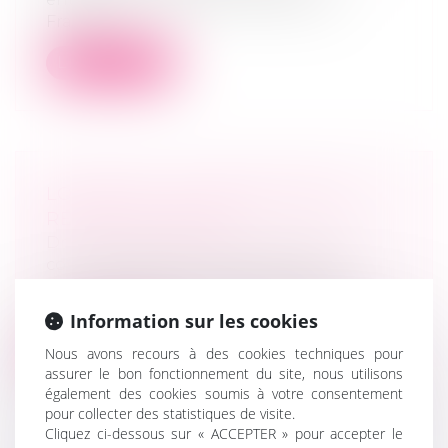
France...
Lire la suite
LOI PACTE : LE CASSE-TÊTE DU
REGISTRE UNIQUE
Droit des sociétés
/
Droit des sociétés
commerciales et professionnelles
Pour simplifier l'immatriculation des
entreprises, le gouvernement va créer u...
Information sur les cookies
Lire la suite
Nous avons recours à des cookies techniques pour
assurer le bon fonctionnement du site, nous utilisons
également des cookies soumis à votre consentement
pour collecter des statistiques de visite.
Cliquez ci-dessous sur « ACCEPTER » pour accepter le