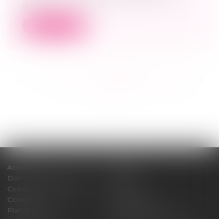
dif...
Lire la suite
<<
<
...
221
222
223
224
225
226
227
...
>
>>
Accueil
Cabinet
Domaines d'intervention
Médiation
Cession / Acquisition
Actus
Contact
Honoraires
Plan du site
Mentions légales