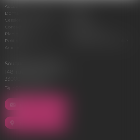
Accueil
Cabinet
Domaines d'intervention
Médiation
Cession / Acquisition
Actus
Contact
Honoraires
Plan du site
Mentions légales
Politique de cookies
Politique de confidentialité
Articles
Souquet-Roos Avocat
148, rue Sainte-Catherine
33000 BORDEAUX
Tél :
05 47 50 06 07
NOUS CONTACTER
NOUS LOCALISER