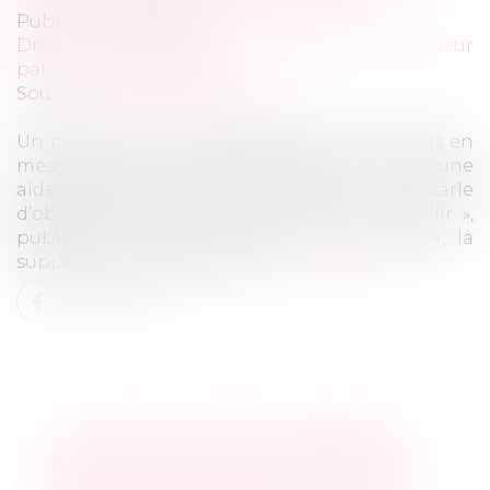
Publié le :
30/04/2024
Droit de la famille, des personnes et de leur
patrimoine
/
Filiation
Source :
www.service-public.fr
Un parent ou un grand-parent qui n’est plus en
mesure d’assurer ses besoins peut solliciter une
aide auprès de ses descendants : on parle
d’obligation alimentaire. La loi « bien vieillir »,
publiée au Journal officiel du 9 avril 2024, la
supprime dans certains cas...
Lire la suite
LOI BIEN VIEILLIR -SUPPRESSION
DE L’OBLIGATION ALIMENTAIRE