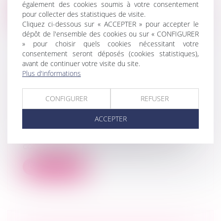
également des cookies soumis à votre consentement
Lire la suite
pour collecter des statistiques de visite.
Cliquez ci-dessous sur « ACCEPTER » pour accepter le
dépôt de l'ensemble des cookies ou sur « CONFIGURER
» pour choisir quels cookies nécessitant votre
consentement seront déposés (cookies statistiques),
avant de continuer votre visite du site.
Plus d'informations
PRÉCISIONS SUR LES CONDITIONS
DU RELEVÉ DE FORCLUSION EN
CONFIGURER
REFUSER
CAS DE CONTESTATION DU
MONTANT DE LA CRÉANCE
ACCEPTER
Droit des sociétés
/
Procédures collectives
En vertu de l'article L. 622-24 du Code de
commerce, lorsque le débiteur a po...
Lire la suite