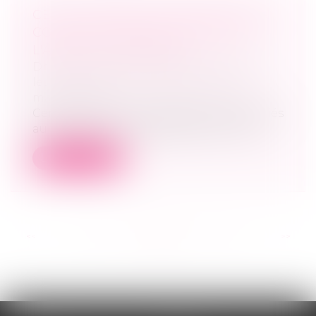
CETTE FORMALITÉ PROTÈGE SON
CONJOINT QUAND ON ATTEINT
L'ÂGE DE LA RETRAITE
Droit de la famille, des personnes et de
leur patrimoine
/
Couples et régime
matrimoniaux
Certains choix qui paraissaient appropriés
au moment du mariage peuvent ne pl...
Lire la suite
<<
<
...
52
53
54
55
56
57
58
...
>
>>