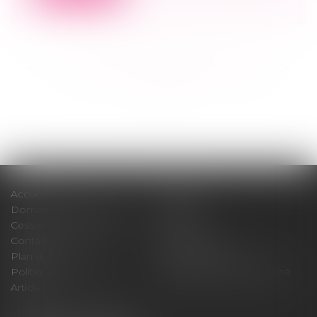
<<
<
...
188
189
190
191
192
193
194
...
>
>>
Accueil
Cabinet
Domaines d'intervention
Médiation
Cession / Acquisition
Actus
Contact
Honoraires
Plan du site
Mentions légales
Politique de cookies
Politique de confidentialité
Articles