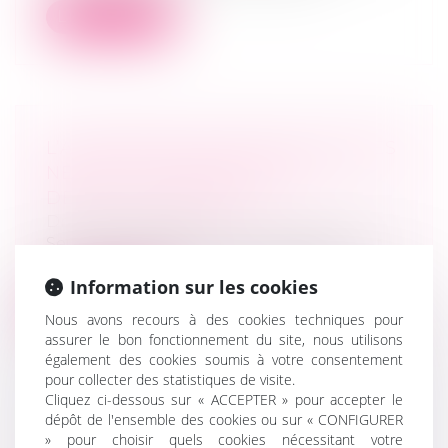
Lire la suite
L’ACQUÉREUR DE PARTS SOCIALES
NE PEUT SE PRÉVALOIR DU
DÉFAUT D’AGRÉMENT
Droit des sociétés
Seuls les associés dont le consentement
est requis pour la cession des parts...
Information sur les cookies
Lire la suite
Nous avons recours à des cookies techniques pour
assurer le bon fonctionnement du site, nous utilisons
également des cookies soumis à votre consentement
pour collecter des statistiques de visite.
Cliquez ci-dessous sur « ACCEPTER » pour accepter le
dépôt de l'ensemble des cookies ou sur « CONFIGURER
ENGAGEMENT DE CAUTION ENTRE
» pour choisir quels cookies nécessitant votre