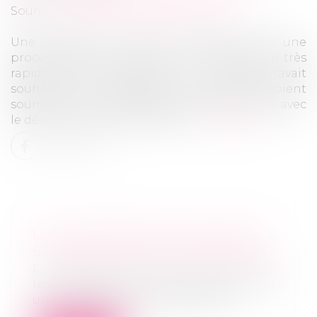
Source :
revuefiduciaire.grouperf.com
Une liquidation judiciaire simplifiée, c'est une
procédure qui doit conduire à la liquidation très
rapide d'une entreprise. La loi PACTE avait
souhaité que davantage d'entreprises soient
soumises à cette procédure. C'est chose faite avec
le décret du 21 novembre 2019...
Lire la suite
LES LIQUIDATIONS JUDICIAIRES
SIMPLIFIÉES VONT SE MULTIPLIER
Droit des sociétés
/
Procédures collectives
Une liquidation judiciaire simplifiée, c'est
une procédure qui doit conduire...