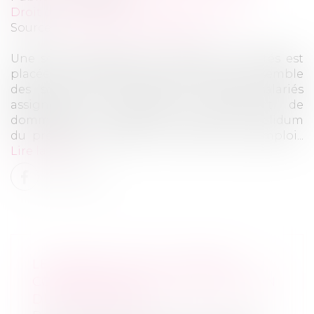
Droit des sociétés
/
Procédures collectives
Source :
www.lemag-juridique.com
Une société, détenue par plusieurs sociétés est
placée en redressement judiciaire et l’ensemble
des salariés sont licenciés. Plusieurs salariés
assignent les sociétés en paiement de
dommages et intérêts en réparation in solidum
du préjudice résultant de leur perte d’emploi...
Lire la suite
LE DÉBLOCAGE DU DIVORCE
CONTENTIEUX EN CAS D’INACTION
DU DEMANDEUR