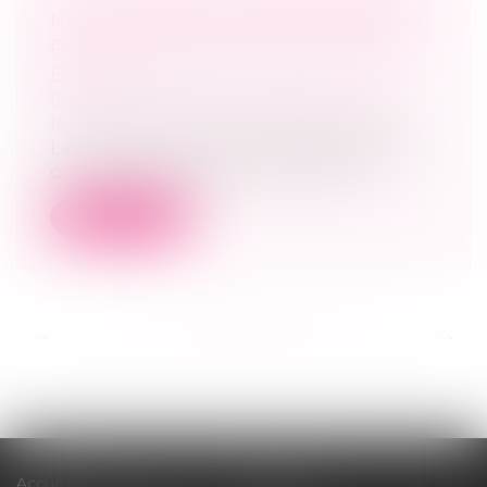
NON CONJUGALES ENREGISTRÉES
PAR LES SERVICES DE SÉCURITÉ
EN 2021
Droit de la famille, des personnes et de
leur patrimoine
/
Violences familiales
Les services de police et de gendarmerie
ont enregistré 64 300 victimes de vi...
Lire la suite
<<
<
...
94
95
96
97
98
99
100
...
>
>>
Accueil
Cabinet