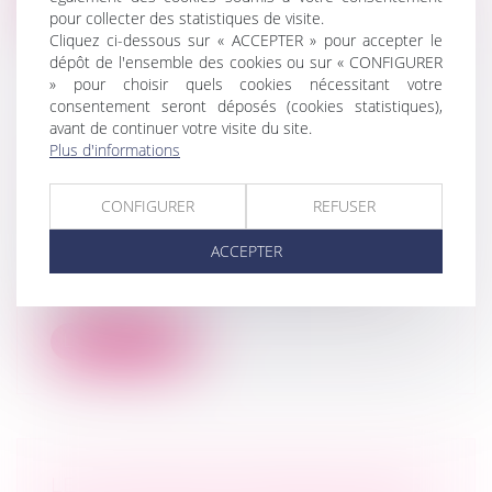
pour collecter des statistiques de visite.
Cliquez ci-dessous sur « ACCEPTER » pour accepter le
dépôt de l'ensemble des cookies ou sur « CONFIGURER
» pour choisir quels cookies nécessitant votre
consentement seront déposés (cookies statistiques),
avant de continuer votre visite du site.
DE L’IMPORTANCE POUR CHAQUE
Plus d'informations
CODÉBITEUR CONDAMNÉ IN
SOLIDUM D’INTERJETER APPEL
CONFIGURER
REFUSER
Droit des sociétés
/
Procédures collectives
Une société, détenue par plusieurs
ACCEPTER
sociétés est placée en redressement
judici...
Lire la suite
LES VIOLENCES INTRAFAMILIALES