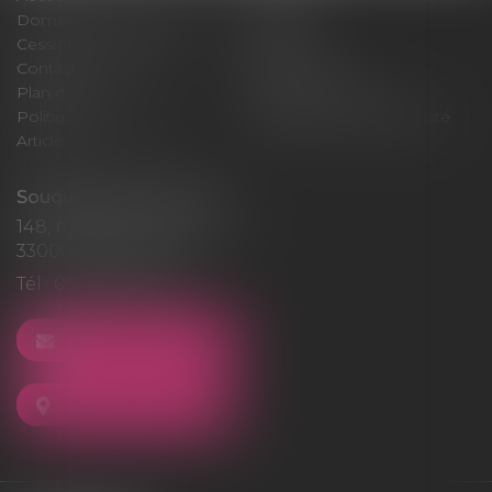
Domaines d'intervention
Médiation
Cession / Acquisition
Actus
Contact
Honoraires
Plan du site
Mentions légales
Politique de cookies
Politique de confidentialité
Articles
Souquet-Roos Avocat
148, rue Sainte-Catherine
33000 BORDEAUX
Tél :
05 47 50 06 07
NOUS CONTACTER
NOUS LOCALISER