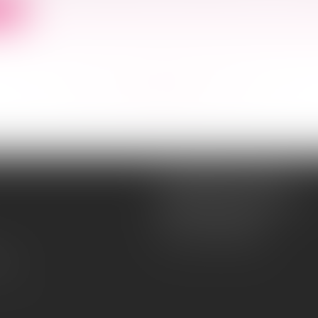
ite
<<
<
...
164
165
166
167
168
169
170
...
>
>>
Souquet-Roos Avocat
148, rue Sainte-Catherine
33000 BORDEAUX
Tél :
05 47 50 06 07
lité