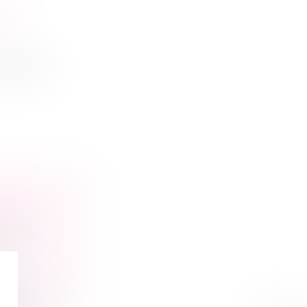
EN
 l’apport
LITÉ
 cesser