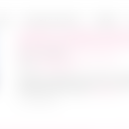
inet
Domaines d'intervention
Médiation
L’APPORT EN COMPTE COURANT
D’ÉVITER LE REDRESSEMENT JU
Publié le :
09/10/2020
Droit des sociétés
/
Procédures collectives
Source :
www.legifiscal.fr
Lorsqu’une entreprise est au bord de la c
courant peut s’avérer salvateur pour échap
toutefois que celui-ci ne soit...
Lire la suite