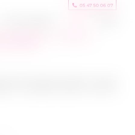
05 47 50 06 07
Cession / Acquisition
Actus
Contact
 D’ASSOCIÉ : UN MOYEN
DICIAIRE ?
essation des paiements, l’apport en compte
per à une procédure collective, à condition