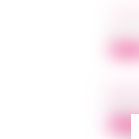
L’APPOR
D’ÉVITER
Droit des s
Lorsqu’une 
en...
Lire la su
TRANSMIS
Droit des s
Vous êtes c
votr...
Lire la su