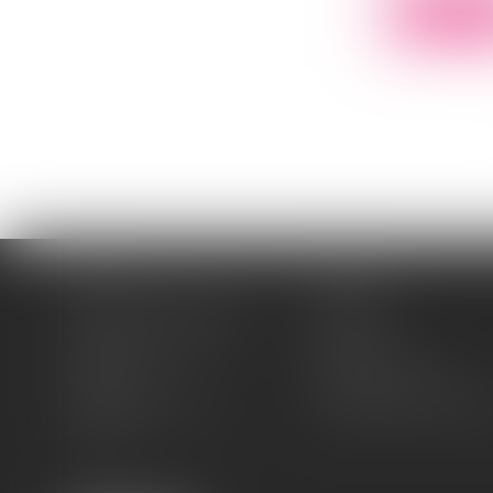
Lire la su
Accueil
Cabinet
Domaines d'intervention
Médiation
Cession / Acquisition
Actus
Contact
Honoraires
Plan du site
Mentions légales
Politique de cookies
Politique de confidentia
Articles