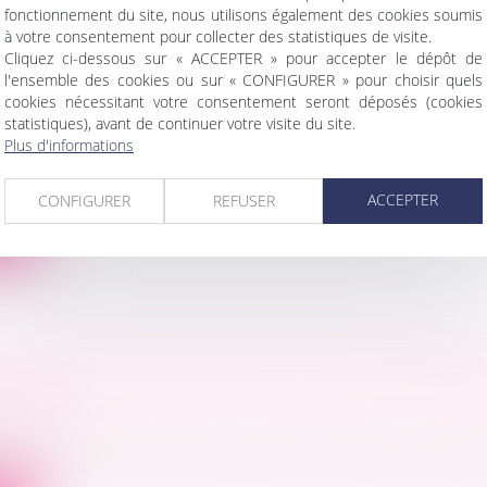
fonctionnement du site, nous utilisons également des cookies soumis
à votre consentement pour collecter des statistiques de visite.
Cliquez ci-dessous sur « ACCEPTER » pour accepter le dépôt de
l'ensemble des cookies ou sur « CONFIGURER » pour choisir quels
IL : RÉCAPITULATIF DES FORMULES DE MEN
cookies nécessitant votre consentement seront déposés (cookies
 EN MARGE DES ACTES D’ÉTAT-CIVIL
statistiques), avant de continuer votre visite du site.
Plus d'informations
 famille, des personnes et de leur patrimoine
u des nombreuses réformes ayant eu des incidences 
ACCEPTER
CONFIGURER
REFUSER
ite
TION DU CAPITAL SOCIAL DE VOTRE ENTREP
EMPLOI
ociétés
 de l’arrivée d’un associé ou afin de financer une nouve