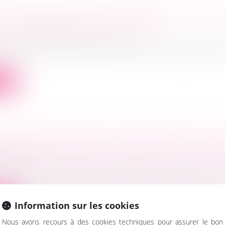
T EN COMPTE COURANT D’ASSOCIÉ : UN MOY
 LE REDRESSEMENT JUDICIAIRE ?
ociétés
/
Procédures collectives
entreprise est au bord de la cessation des paiements,
ite
SION D'ENTREPRISE : FORMALITÉS ET FISCA
ociétés
hef d’entreprise. Vous souhaitez pour diverses raisons
ite
Information sur les cookies
Nous avons recours à des cookies techniques pour assurer le bon