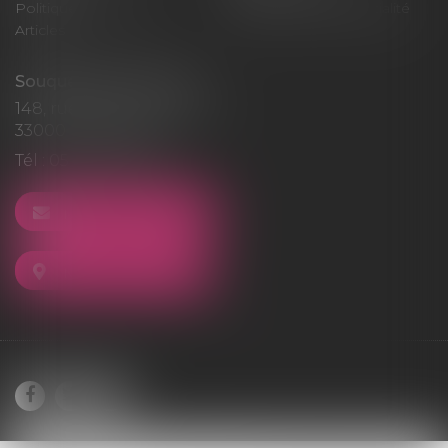
Politique de cookies
Politique de confidentialité
Articles
Souquet-Roos Avocat
148, rue Sainte-Catherine
33000 BORDEAUX
Tél :
05 47 50 06 07
NOUS CONTACTER
NOUS LOCALISER