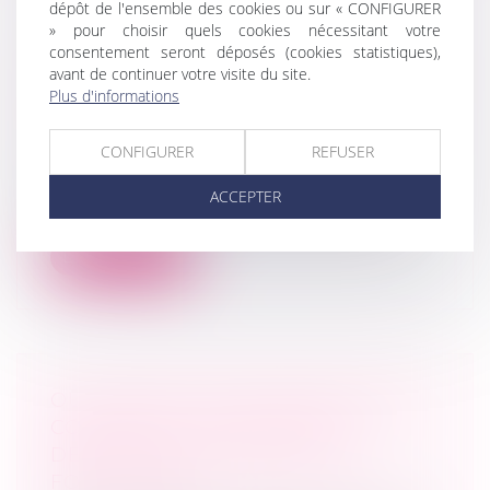
dépôt de l'ensemble des cookies ou sur « CONFIGURER
» pour choisir quels cookies nécessitant votre
consentement seront déposés (cookies statistiques),
L’ADMISSION DE LA CRÉANCE À LA
avant de continuer votre visite du site.
PROCÉDURE COLLECTIVE DÉPEND
Plus d'informations
DE LA RÉDACTION DE LA CLAUSE
PÉNALE
CONFIGURER
REFUSER
Droit des sociétés
/
Procédures collectives
Dans le cadre d’un litige portant sur
ACCEPTER
l’admission d’une créance, résultant d’...
Lire la suite
OUVERTURE D’UNE PROCÉDURE
COLLECTIVE : DÉLAI POUR
DÉCLARER LES CRÉANCES ET
FORCLUSION