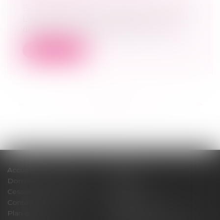
Droit des sociétés
/
Procédures collectives
L’article L. 622-24 du Code de commerce
dispose en son premier alinéa : « À p...
Lire la suite
<<
<
...
56
57
58
59
60
61
62
...
>
>>
Accueil
Cabinet
Domaines d'intervention
Médiation
Cession / Acquisition
Actus
Contact
Honoraires
Plan du site
Mentions légales