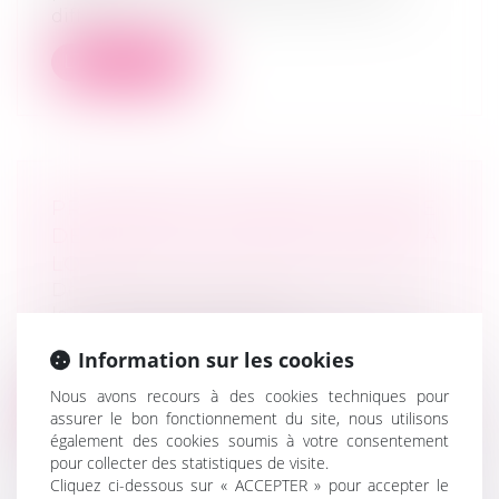
diff...
Lire la suite
PROTECTION DU DROIT À L’IMAGE
DE L’ENFANT : PUBLICATION DE LA
LOI
Droit de la famille, des personnes et de
leur patrimoine
/
Filiation
La loi n° 2024-120 du 19 février 2024 visant
Information sur les cookies
à garantir le respect du droit à...
Nous avons recours à des cookies techniques pour
Lire la suite
assurer le bon fonctionnement du site, nous utilisons
également des cookies soumis à votre consentement
pour collecter des statistiques de visite.
Cliquez ci-dessous sur « ACCEPTER » pour accepter le