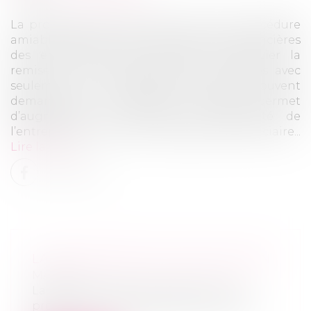
La procédure de conciliation est une procédure
amiable de prévention des difficultés financières
des entreprises. Elle permet de négocier la
remise ou le rééchelonnement de dettes avec
seulement un ou quelques créanciers. Souvent
demandé par les banques, ce dispositif permet
d’augmenter les chances de pérennité de
l’entreprise en évitant le redressement judiciaire...
Lire la suite
LA PROCÉDURE DE CONCILIATION
MARD
La procédure de conciliation est une
procédure amiable de prévention des