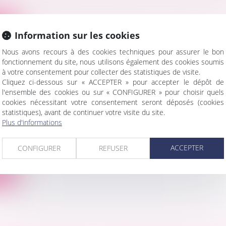
ite
Information sur les cookies
Nous avons recours à des cookies techniques pour assurer le bon
fonctionnement du site, nous utilisons également des cookies soumis
à votre consentement pour collecter des statistiques de visite.
Cliquez ci-dessous sur « ACCEPTER » pour accepter le dépôt de
l'ensemble des cookies ou sur « CONFIGURER » pour choisir quels
UX DES ACTIVITÉS ÉCONOMIQUES : CHAMPS
cookies nécessitant votre consentement seront déposés (cookies
CATION ET BARÈME DE LA CONTRIBUTION PO
statistiques), avant de continuer votre visite du site.
 ÉCONOMIQUE
Plus d'informations
ociétés
/
Procédures collectives
-1-2025, 12 tribunaux de commerce (Auxerre, Avignon, L
ACCEPTER
CONFIGURER
REFUSER
ite