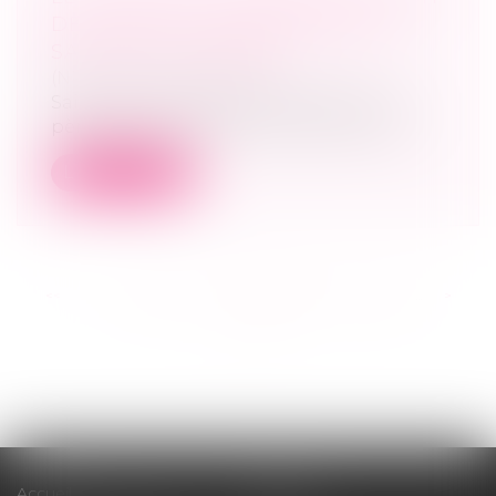
DE VISITE ET D'HÉBERGEMENT
SANS MOTIF GRAVE ?
(NPU) Droit de la famille
Saisie d’une demande formulée par un
père pour que lui soit accordé un droit...
Lire la suite
<<
<
...
100
101
102
103
104
105
106
...
>
>>
Accueil
Cabinet