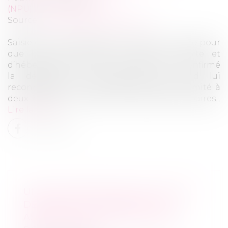
(NPU) Droit de la famille
Source :
www.lemag-juridique.com
Saisie d’une demande formulée par un père pour
que lui soit accordé un droit de visite et
d’hébergement, la Cour de cassation a confirmé
la décision des juridictions du fond lui
reconnaissant un droit de visite simple, limité à
deux heures le samedi des semaines impaires...
Lire la suite
UNE AUGMENTATION DE CAPITAL
DÉCIDÉE AUX DÉPENS D'UN
ASSOCIÉ ÉGALITAIRE ANNULÉE