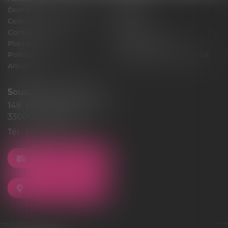
Domaines d'intervention
Médiation
Cession / Acquisition
Actus
Contact
Honoraires
Plan du site
Mentions légales
Politique de cookies
Politique de confidentialité
Articles
Souquet-Roos Avocat
148, rue Sainte-Catherine
33000 BORDEAUX
Tél :
05 47 50 06 07
NOUS CONTACTER
NOUS LOCALISER