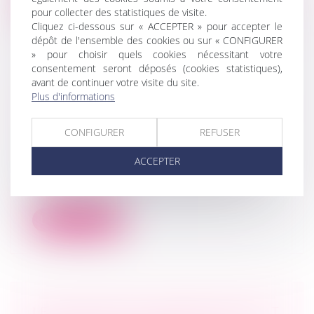
Lire la suite
pour collecter des statistiques de visite.
Cliquez ci-dessous sur « ACCEPTER » pour accepter le
dépôt de l'ensemble des cookies ou sur « CONFIGURER
» pour choisir quels cookies nécessitant votre
consentement seront déposés (cookies statistiques),
avant de continuer votre visite du site.
RÉPARTITION INÉGALITAIRE DES
Plus d'informations
RÉSULTATS DANS UNE SOCIÉTÉ DE
PERSONNES
CONFIGURER
REFUSER
Droit des sociétés
/
Droit des sociétés
commerciales et professionnelles
ACCEPTER
Le Conseil d’Etat vient de s’intéresser de
nouveau à cette problématique, cel...
Lire la suite
LE JUGE PEUT-IL LIMITER LE DROIT