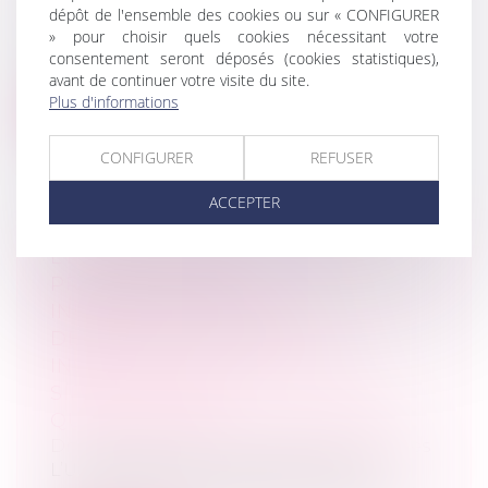
dépôt de l'ensemble des cookies ou sur « CONFIGURER
(NPU) Droit de la famille
» pour choisir quels cookies nécessitant votre
Au moment où il célèbre ses 18 ans, les
consentement seront déposés (cookies statistiques),
règles du Pacs changent. "L’enregistr...
avant de continuer votre visite du site.
Plus d'informations
Lire la suite
CONFIGURER
REFUSER
ACCEPTER
L'EXERCICE D'UNE ACTIVITÉ
PROFESSIONNELLE
INDÉPENDANTE NE PEUT SE
DÉDUIRE D'UNE SEULE
INSCRIPTION AU RÉPERTOIRE
SIRENE EN TANT
QU'ENTREPRENEUR INDIVIDUEL
Droit des sociétés
/
Procédures collectives
L’Urssaf assigne en ouverture d’une