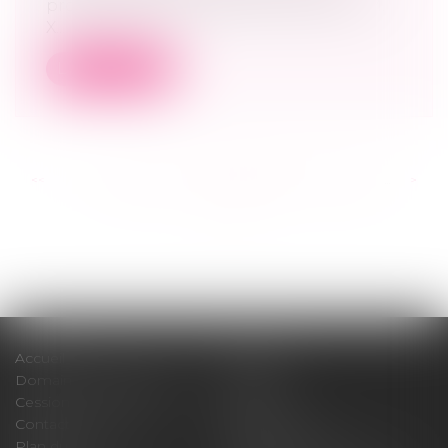
procédure de redressement judiciaire M.
X...
Lire la suite
<<
<
...
248
249
250
251
252
253
254
...
>
>>
Accueil
Cabinet
Domaines d'intervention
Médiation
Cession / Acquisition
Actus
Contact
Honoraires
Plan du site
Mentions légales