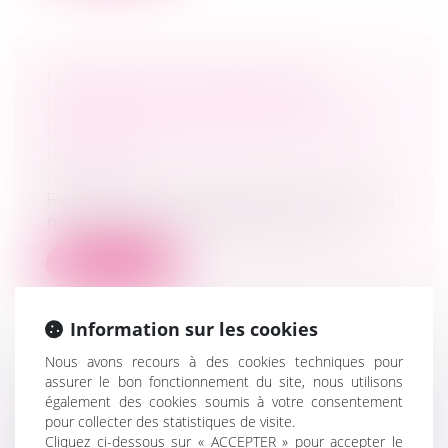
FACE À UNE JUSTICE CIVILE
DÉBORDÉE, LA MÉDIATION
DEVIENT UN MARCHÉ CONVOITÉ -
LE MONDE
MARD
Face à une justice débordée qui a bien du
mal à remplir sa mission de tranche...
Lire la suite
Information sur les cookies
Nous avons recours à des cookies techniques pour
assurer le bon fonctionnement du site, nous utilisons
RAPPEL : A PARTIR DU 1ER
également des cookies soumis à votre consentement
NOVEMBRE, IL FAUDRA SE RENDRE
pour collecter des statistiques de visite.
Cliquez ci-dessous sur « ACCEPTER » pour accepter le
EN MAIRIE POUR SE PACSER