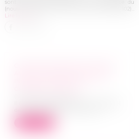
sont en principe effectuées à la diligence du
(nouveau) gérant (c. com. art. R. 210-3 et R. 123-102)...
Lire la suite
CONVENTION ENTRE LES ÉPOUX
AVANT L’INTRODUCTION D’UNE
INSTANCE EN DIVORCE - LA
GAZETTE DU PALAIS
(NPU) Droit de la famille
Il ne peut être reproché à la cour d’appel
de Dijon de déclarer nulle la conv...
Lire la suite