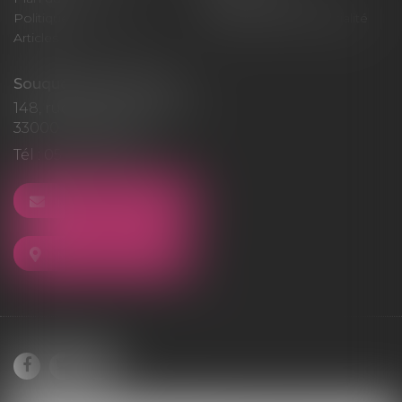
Politique de cookies
Politique de confidentialité
Articles
Souquet-Roos Avocat
148, rue Sainte-Catherine
33000 BORDEAUX
Tél :
05 47 50 06 07
NOUS CONTACTER
NOUS LOCALISER