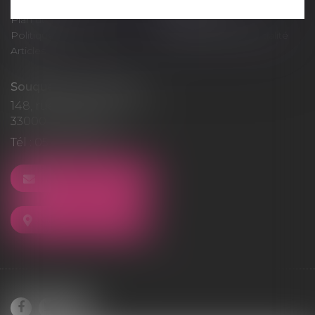
Contact
Honoraires
Plan du site
Mentions légales
Politique de cookies
Politique de confidentialité
Articles
Souquet-Roos Avocat
148, rue Sainte-Catherine
33000 BORDEAUX
Tél :
05 47 50 06 07
NOUS CONTACTER
NOUS LOCALISER