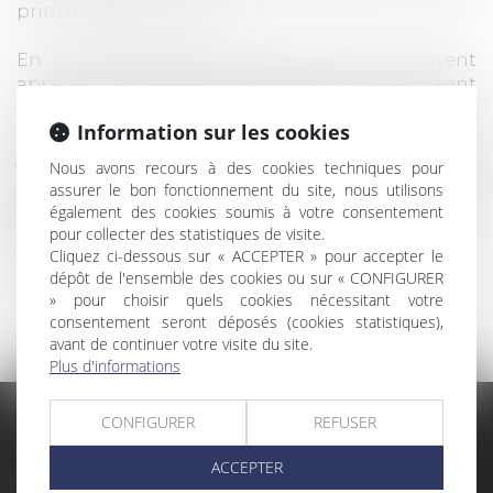
principale des enfants.
En cas de résidence alternée (encore souvent
appelé garde alternée), les enfants mineurs sont
considérés comme étant fiscalement à la charge
Information sur les cookies
égale de l'un et de l'autre parent, sauf s'il est
justifié que l'un d'entre eux assume la charge
Nous avons recours à des cookies techniques pour
principale des enfants. C'est ce que vient de juger
assurer le bon fonctionnement du site, nous utilisons
la Cour de cassation dans un arrêt du 9
également des cookies soumis à votre consentement
septembre 2015....
Lire la suite
pour collecter des statistiques de visite.
Cliquez ci-dessous sur « ACCEPTER » pour accepter le
dépôt de l'ensemble des cookies ou sur « CONFIGURER
» pour choisir quels cookies nécessitant votre
consentement seront déposés (cookies statistiques),
avant de continuer votre visite du site.
Plus d'informations
CONFIGURER
REFUSER
Accueil
Cabinet
Domaines d'intervention
Médiation
ACCEPTER
Cession / Acquisition
Actus