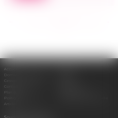
<<
<
...
230
231
232
233
234
235
236
...
>
>>
Accueil
Cabinet
Domaines d'intervention
Médiation
Cession / Acquisition
Actus
Contact
Honoraires
Plan du site
Mentions légales
Politique de cookies
Politique de confidentialité
Articles
Souquet-Roos Avocat