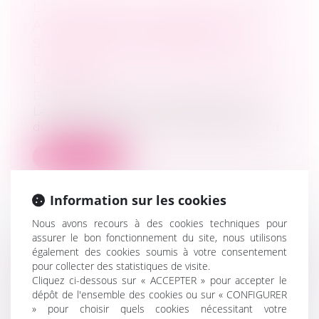
LA MÉSENTENTE DURABLE ENTRE
ASSOCIÉS ÉGALITAIRES D'UNE
SOCIÉTÉ N'AUTORISE PAS SA
DISSOLUTION - ÉDITIONS FRANCIS
LEFEBVRE
Droit des sociétés
/
Procédures collectives
Les désaccords nés de la mésentente
durable existant entre les deux groupes d...
Lire la suite
Information sur les cookies
Nous avons recours à des cookies techniques pour
assurer le bon fonctionnement du site, nous utilisons
ENTREPRISES SOUMISES À L'IMPÔT
également des cookies soumis à votre consentement
pour collecter des statistiques de visite.
SUR LE REVENU : COMMENT OPTER
Cliquez ci-dessous sur « ACCEPTER » pour accepter le
POUR L'IMPÔT SUR LES SOCIÉTÉS ?
dépôt de l'ensemble des cookies ou sur « CONFIGURER
| LE PORTAIL DES MINISTÈRES
» pour choisir quels cookies nécessitant votre