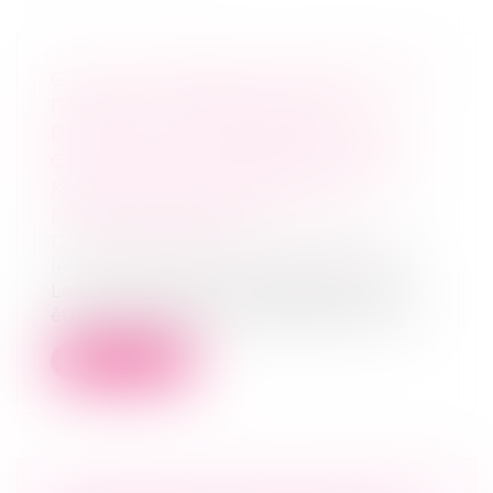
C’EST AU PARENT QUI VERSE UNE
PENSION ALIMENTAIRE DE
PROUVER, POUR METTRE FIN À
CELLE-CI, QUE L’ENFANT DEVENU
MAJEUR EST INDÉPENDANT
FINANCIÈREMENT
Droit de la famille, des personnes et de
leur patrimoine
/
Divorce et séparation
La Cour de cassation rappelle que pour
être déchargé de son obligation de con...
Lire la suite