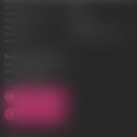
Accueil
Cabinet
Domaines d'intervention
Médiation
Cession / Acquisition
Actus
Contact
Honoraires
Plan du site
Mentions légales
Politique de cookies
Politique de confidentialité
Articles
Souquet-Roos Avocat
148, rue Sainte-Catherine
33000 BORDEAUX
Tél :
05 47 50 06 07
NOUS CONTACTER
NOUS LOCALISER