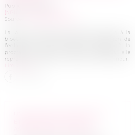
Publié le :
26/01/2022
(NPU) Droit de la famille
Source :
www.actu-juridique.fr
La loi n° 2021-1017 du 2 août 2021 relative à la
bioéthique ne révolutionne pas la filiation de
l’enfant issu d’une assistance médicale à la
procréation (AMP). À bien des égards, elle
reprend des règles connues du droit antérieur...
Lire la suite
UNE DÉCISION UNANIME DOIT
ÊTRE PRISE PAR TOUS LES
ASSOCIÉS DE LA SOCIÉTÉ