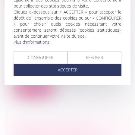
pour collecter des statistiques de visite.
Cliquez ci-dessous sur « ACCEPTER » pour accepter le
dépôt de l'ensemble des cookies ou sur « CONFIGURER
» pour choisir quels cookies nécessitant votre
consentement seront déposés (cookies statistiques),
LA FILIATION DE L’ENFANT ISSU
avant de continuer votre visite du site.
D’UNE ASSISTANCE MÉDICALE À LA
Plus d'informations
PROCRÉATION APRÈS LA LOI DU 2
AOÛT 2021
CONFIGURER
REFUSER
(NPU) Droit de la famille
La loi n° 2021-1017 du 2 août 2021 relative à
ACCEPTER
la bioéthique ne révolutionne p...
Lire la suite
TENUE DES ASSEMBLÉES