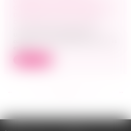
GÉNÉRALES ET DES ORGANES
COLLÉGIAUX EN 2022 : LES RÈGLES
DEVRAIENT ÊTRE ADAPTÉES
Droit des sociétés
/
Droit des sociétés
commerciales et professionnelles
Une ordonnance aménagera les
conditions dans lesquelles les assemblées
et les...
Lire la suite
<<
<
...
116
117
118
119
120
121
122
...
>
>>