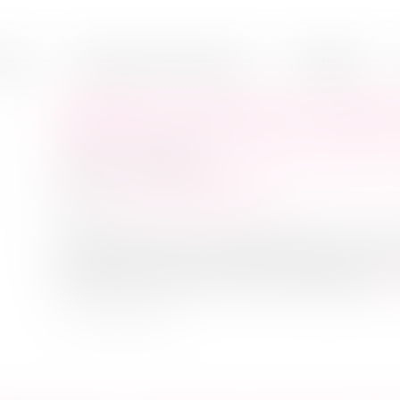
inet
Domaines d'intervention
Médiation
DIVORCE POUR FAUTE - AVOIR
DIVORCE EST RISQUÉ | SERVICE
Publié le :
22/05/2018
Droit de la famille, des personnes et de leur 
Source :
www.service-public.fr
Une décision de la Cour de cassation du 11 avr
de divorce, même en réplique à celle entreten
et entraîner un divorce aux torts partagés...
Lir