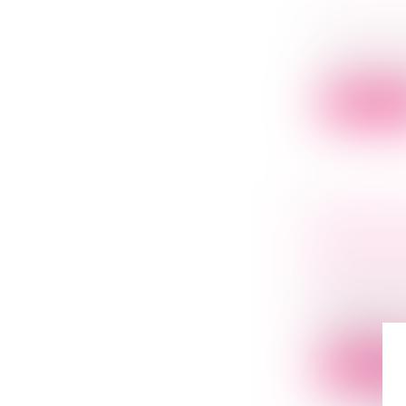
VOS DRO
Droit des s
La vente d’u
Lire la su
SOCIÉTÉS
PEUT CO
FRANCIS
Droit des s
En l'absenc
applicable..
Lire la su