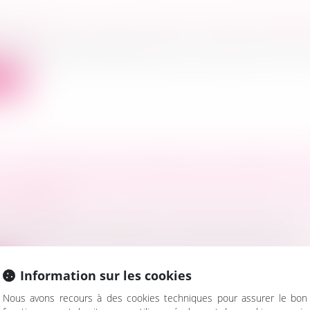
ITS LORS DE LA CESSION DE VOTRE ENTREP
ociétés
ne société doit s’effectuer dans un cadre strict. Ainsi, 
ite
 : L'INJONCTION DE DÉPÔT DES COMPTES A
NCERNER CEUX DU 5E EXERCICE PASSÉ - ÉD
 LEFEBVRE
ociétés
/
Droit des sociétés commerciales et professio
e de disposition dérogatoire, le délai de prescription
.
Information sur les cookies
ite
Nous avons recours à des cookies techniques pour assurer le bon