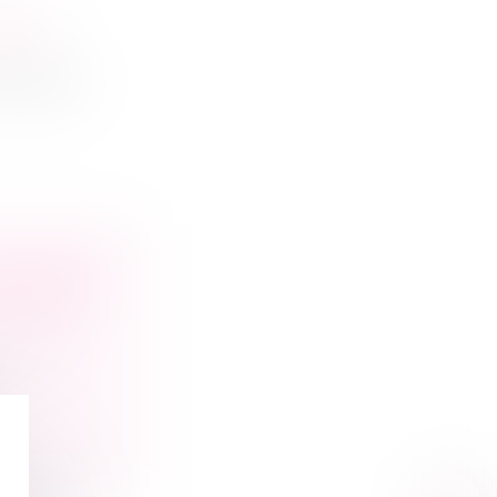
RISE
une aide...
U GREFFE
ITIONS
nnelles