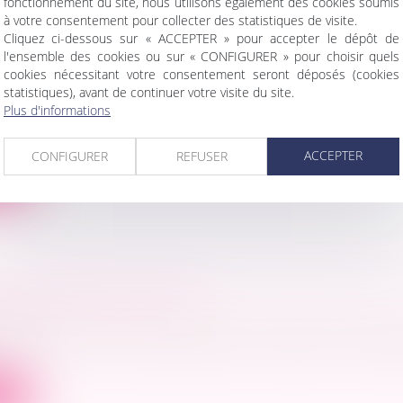
fonctionnement du site, nous utilisons également des cookies soumis
à votre consentement pour collecter des statistiques de visite.
Cliquez ci-dessous sur « ACCEPTER » pour accepter le dépôt de
l'ensemble des cookies ou sur « CONFIGURER » pour choisir quels
cookies nécessitant votre consentement seront déposés (cookies
TION INTRODUITE DANS LE CODE DE JUSTI
statistiques), avant de continuer votre visite du site.
RATIVE | CONSEIL NATIONAL DES BARREAU
Plus d'informations
 la loi 95-125 du 8 février 1995 relative à l’organisation d
ACCEPTER
CONFIGURER
REFUSER
ite
LITS ENTRE ASSOCIÉS
ociétés
e d’un conflit entre associés est une situation malh
ite