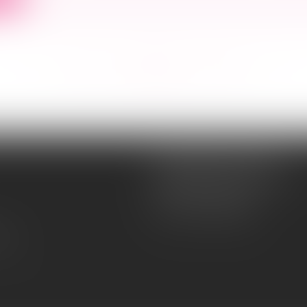
<<
<
...
233
234
235
236
237
238
239
...
>
>>
Souquet-Roos Avocat
148, rue Sainte-Catherine
33000 BORDEAUX
Tél :
05 47 50 06 07
lité