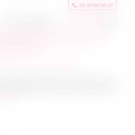
05 47 50 06 07
Cession / Acquisition
Actus
Contact
 UNE RELATION EN COURS DE
-PUBLIC.FR
patrimoine
/
Divorce et séparation
il 2018 rappelle qu'avoir une relation en cours
ue par son conjoint, peut constituer une faute
e la suite