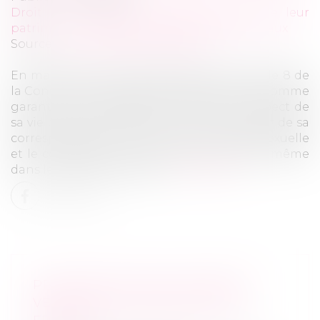
Droit de la famille, des personnes et de leur
patrimoine
/
Couples et régime matrimoniaux
Source :
www.lemag-juridique.com
En matière de droits fondamentaux, l'article 8 de
la Convention européenne des droits de l'homme
garantit à toute personne le droit au respect de
sa vie privée et familiale, de son domicile et de sa
correspondance. Ce droit inclut la liberté sexuelle
et le consentement aux relations intimes, même
dans le cadre du mariage...
Lire la suite
PROCRÉATION POST MORTEM :
VERS UNE AUTORISATION EN