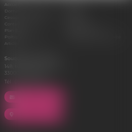
Accueil
Cabinet
Domaines d'intervention
Médiation
Cession / Acquisition
Actus
Contact
Honoraires
Plan du site
Mentions légales
Politique de cookies
Politique de confidentialité
Articles
Souquet-Roos Avocat
148, rue Sainte-Catherine
33000 BORDEAUX
Tél :
05 47 50 06 07
NOUS CONTACTER
NOUS LOCALISER