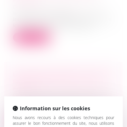
FRANCE ?
Droit de la famille, des personnes et de
leur patrimoine
/
Filiation
Interdite en France depuis l’adoption des
lois de bioéthique en 1994, la proc...
Lire la suite
LIQUIDATEUR AMIABLE : QUELLES
RESPONSABILITÉS EN CAS DE
FAUTE ?
Droit des sociétés
/
Procédures collectives
Lors de la fin d’une société, la liquidation
Information sur les cookies
est un processus obligatoire. Ce...
Nous avons recours à des cookies techniques pour
Lire la suite
assurer le bon fonctionnement du site, nous utilisons