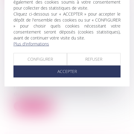
également des cookies soumis à votre consentement
pour collecter des statistiques de visite.
Cliquez ci-dessous sur « ACCEPTER » pour accepter le
dépôt de l'ensemble des cookies ou sur « CONFIGURER
» pour choisir quels cookies nécessitant votre
DEVOIR CONJUGAL ET LIBERTÉ
consentement seront déposés (cookies statistiques),
avant de continuer votre visite du site.
SEXUELLE : LA CEDH PROTÈGE LE
Plus d'informations
CONSENTEMENT DANS LE
MARIAGE
CONFIGURER
REFUSER
Droit de la famille, des personnes et de
leur patrimoine
/
Couples et régime
ACCEPTER
matrimoniaux
En matière de droits fondamentaux,
l'article 8 de la Convention européenne
de...
Lire la suite