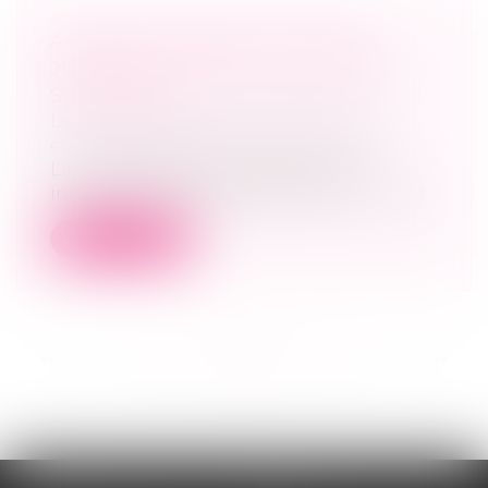
ABUS DE MAJORITÉ : CADRE
JURIDIQUE, JURISPRUDENCE ET
SANCTIONS
Droit des sociétés
/
Droit des sociétés
commerciales et professionnelles
La notion d’abus de majorité a été
introduite en droit français dans un arrêt...
Lire la suite
<<
<
...
27
28
29
30
31
32
33
...
>
>>