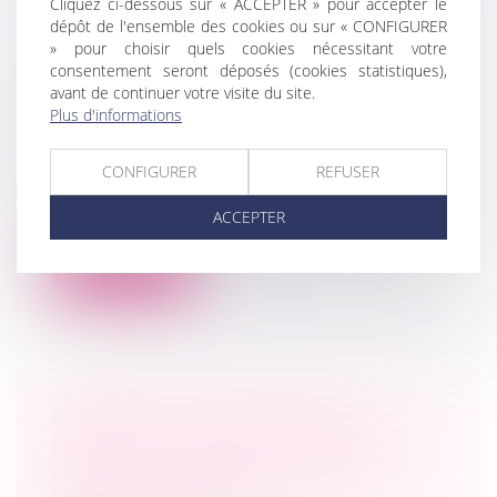
Cliquez ci-dessous sur « ACCEPTER » pour accepter le
dépôt de l'ensemble des cookies ou sur « CONFIGURER
» pour choisir quels cookies nécessitant votre
DÉTERMINATION DE LA VALEUR
consentement seront déposés (cookies statistiques),
avant de continuer votre visite du site.
LOCATIVE DES BAUX
Plus d'informations
COMMERCIAUX RENOUVELÉS OU
RÉVISÉS
CONFIGURER
REFUSER
Droit commercial
/
Baux commerciaux
Dans le cadre d’un bail commercial, le
ACCEPTER
montant des loyers des baux renouvelés...
Lire la suite
CESSION DE TITRES À PRIX
MINORÉ : UN ÉCART INFÉRIEUR À
20 % PEUT ÊTRE CONSTITUTIF