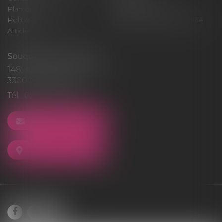
Plan du site
Mentions légales
Politique de cookies
Politique de confidentialité
Articles
Souquet-Roos Avocat
148, rue Sainte-Catherine
33000 BORDEAUX
Tél :
05 47 50 06 07
NOUS CONTACTER
NOUS LOCALISER