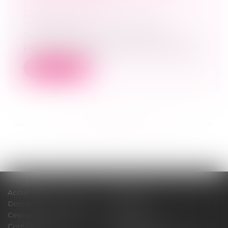
D'UNE LIBÉRALITÉ
Droit des sociétés
/
Transmission
d’entreprise
Tenant compte des circonstances
particulières de l’espèce, le Conseil d’État...
Lire la suite
<<
<
...
83
84
85
86
87
88
89
...
>
>>
Accueil
Cabinet
Domaines d'intervention
Médiation
Cession / Acquisition
Actus
Contact
Honoraires