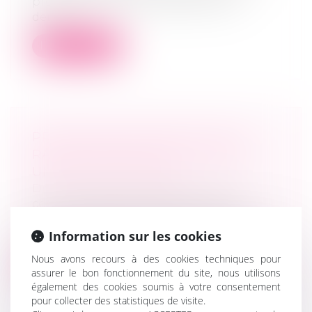
prononcée sur la recevabilité d’une
dema...
Lire la suite
PROCÉDURE DE RETRAIT AVEC
RACHAT DE PARTS ET VENTE À
UNE SOCIÉTÉ TIERCE
Droit des sociétés
/
Droit des sociétés
commerciales et professionnelles
Dans un litige porté devant la Cour de
Information sur les cookies
cassation le 25 mai dernier, deux asso...
Nous avons recours à des cookies techniques pour
Lire la suite
assurer le bon fonctionnement du site, nous utilisons
également des cookies soumis à votre consentement
pour collecter des statistiques de visite.