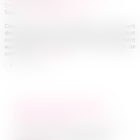
Droit commercial
/
Baux commerciaux
Source :
www.actu-juridique.fr
Dans le cadre d’un bail commercial, le montant
des loyers des baux renouvelés ou révisés doit
correspondre à la valeur locative, conformément
aux dispositions de l’article L. 145-33 du Code de
commerce...
Lire la suite
LIQUIDATION JUDICIAIRE ET
PRÉJUDICE MORAL ENVERS LE
GÉRANT ET ÉPOUX
Droit des sociétés
/
Procédures collectives
La Cour de cassation s’est récemment