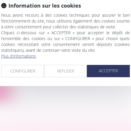
Information sur les cookies
ite
Nous avons recours à des cookies techniques pour assurer le bon
fonctionnement du site, nous utilisons également des cookies soumis
à votre consentement pour collecter des statistiques de visite.
Cliquez ci-dessous sur « ACCEPTER » pour accepter le dépôt de
l'ensemble des cookies ou sur « CONFIGURER » pour choisir quels
cookies nécessitant votre consentement seront déposés (cookies
statistiques), avant de continuer votre visite du site.
ÉCONTENT : LA MÉDIATION NE PEUT PAS ÊT
Plus d'informations
 PAR LE PROFESSIONNEL
ACCEPTER
CONFIGURER
REFUSER
texte de généralisation du recours à des dispositifs 
.
ite
N : ET SI LES RÉTICENCES ÉTAIENT CULTURE