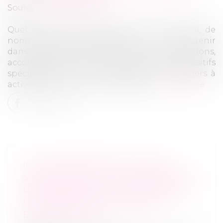
Source :
www.info.gouv.fr
Quel que soit votre parcours et votre profil, de
nombreuses aides existent pour vous soutenir
dans l’aventure entrepreneuriale. Exonérations,
accompagnements, financements ou dispositifs
spécifiques : voici un tour d’horizon des leviers à
activer pour créer votre entreprise...
Lire la suite
ILS NE SE PARLENT PLUS, NE
S’ÉCOUTENT PLUS : LA MÉDIATION,
UN REMÈDE POUR DÉSAMORCER
LES TENSIONS AU SEIN DES
EXPLOITATIONS