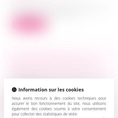
MARD
Les installations agricoles sont précieuses
pour assurer l’avenir de l’agricu...
Lire la suite
CRÉER SON ENTREPRISE : LES
DISPOSITIFS D’AIDE À CONNAÎTRE
Droit des sociétés
/
Transmission
d’entreprise
Quel que soit votre parcours et votre profil,
Information sur les cookies
de nombreuses aides existent po...
Nous avons recours à des cookies techniques pour
Lire la suite
assurer le bon fonctionnement du site, nous utilisons
également des cookies soumis à votre consentement
pour collecter des statistiques de visite.