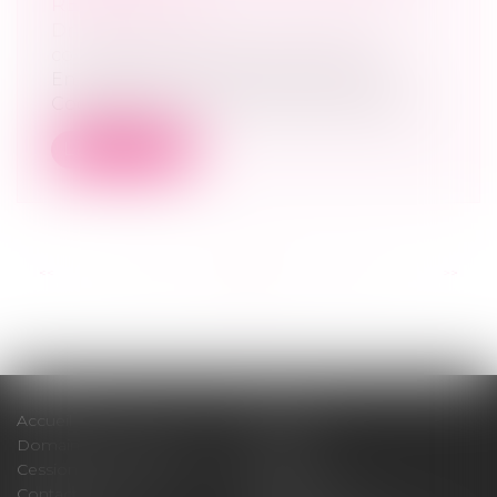
RÉPOND PAS ?
Droit des sociétés
/
Droit des sociétés
commerciales et professionnelles
En application de l’article L 223-14 du
Code de commerce, la cession de parts...
Lire la suite
<<
<
...
20
21
22
23
24
25
26
...
>
>>
Accueil
Cabinet
Domaines d'intervention
Médiation
Cession / Acquisition
Actus
Contact
Honoraires