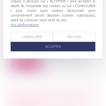
Cliquez ci-dessous sur « ACCEPTER » pour accepter le
dépôt de l'ensemble des cookies ou sur « CONFIGURER
» pour choisir quels cookies nécessitant votre
RUPTURE BRUTALE DES
consentement seront déposés (cookies statistiques),
avant de continuer votre visite du site.
RELATIONS COMMERCIALES
Plus d'informations
ÉTABLIES : PRÉCISIONS SUR
L’APPRÉCIATION DU PRÉAVIS DE
CONFIGURER
REFUSER
RUPTURE
Droit commercial
ACCEPTER
En l’espèce, une société distribuant des
appareils d’électrostimulation avait...
Lire la suite
CÉDER SES PARTS EN SARL : QUE
SE PASSE-T-IL SI LA SOCIÉTÉ NE