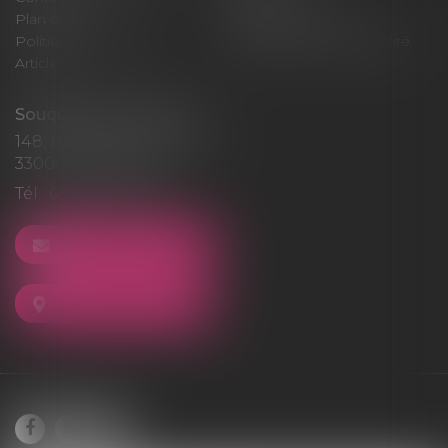
Plan du site
Mentions légales
Politique de cookies
Politique de confidentialité
Articles
Souquet-Roos Avocat
148, rue Sainte-Catherine
33000 BORDEAUX
Tél :
05 47 50 06 07
NOUS CONTACTER
NOUS LOCALISER